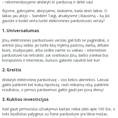
– rekomenduojame atidaryti el. parduovę ir dirbti sau!
Bijome, galvojame, abejojame, laukiame, kada ateis laikas. O
laikas jau atėjo – šiandien! Taigi, atsakysime į klausimą – ką Jūs
gausite ir kodėl verta turėti elektroninės parduotuvės verslą?
1. Universalumas
Jūsų elektroninės parduotuvės verslas gali būti ne pagrindinė, o
antrinė Jūsų veikla. Jei turite kitą mylimą pastovų darbą, dirbate
biure, studijuojate, arba sėdite namie su vaikais – internetinei
parduotuvei tai netrukdo. Juk svarbiausi Jūsų darbo įrankiai bus
kompiuteris ir internetas, kuriuos galėsite naudoti bet kur!
2. Greitis
Atidaryti elektroninę parduotuvę – vos kelios akimirkos. Laisvai
galite patikrinti bet kokią hipotezę, rasti reikiamą nišą, patikrinti
rezultatus, o pirmus pardavimus galite gauti per porą dienų!
3. Kuklios investicijos
Kad gauti pirmuosius užsakymus kartais reikia įdėti apie 100 Eur, o
toks biudžetas palyginus su fizine parduotuve yra tikrai mažas.