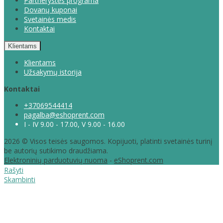
Partnerystės programa
Dovanų kuponai
Svetainės medis
Kontaktai
Klientams
Klientams
Užsakymų istorija
Kontaktai
+37069544414
pagalba@eshoprent.com
I - IV 9.00 - 17.00, V 9.00 - 16.00
2026 © Visos teisės saugomos. Kopijuoti, platinti svetainės turinį
be autorių sutikimo draudžiama.
Elektroninių parduotuvių nuoma
-
eShoprent.com
Rašyti
Skambinti