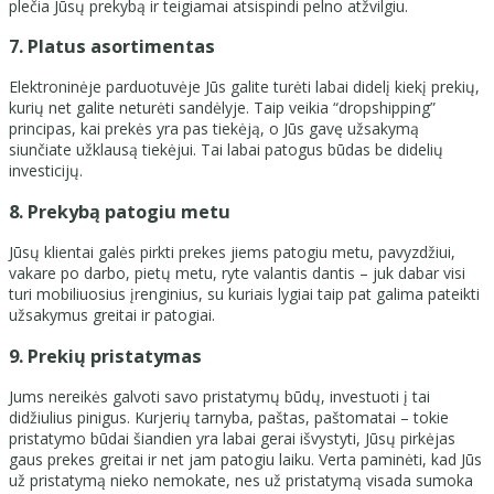
plečia Jūsų prekybą ir teigiamai atsispindi pelno atžvilgiu.
7. Platus asortimentas
Elektroninėje parduotuvėje Jūs galite turėti labai didelį kiekį prekių,
kurių net galite neturėti sandėlyje. Taip veikia “dropshipping”
principas, kai prekės yra pas tiekėją, o Jūs gavę užsakymą
siunčiate užklausą tiekėjui. Tai labai patogus būdas be didelių
investicijų.
8. Prekybą patogiu metu
Jūsų klientai galės pirkti prekes jiems patogiu metu, pavyzdžiui,
vakare po darbo, pietų metu, ryte valantis dantis – juk dabar visi
turi mobiliuosius įrenginius, su kuriais lygiai taip pat galima pateikti
užsakymus greitai ir patogiai.
9. Prekių pristatymas
Jums nereikės galvoti savo pristatymų būdų, investuoti į tai
didžiulius pinigus. Kurjerių tarnyba, paštas, paštomatai – tokie
pristatymo būdai šiandien yra labai gerai išvystyti, Jūsų pirkėjas
gaus prekes greitai ir net jam patogiu laiku. Verta paminėti, kad Jūs
už pristatymą nieko nemokate, nes už pristatymą visada sumoka