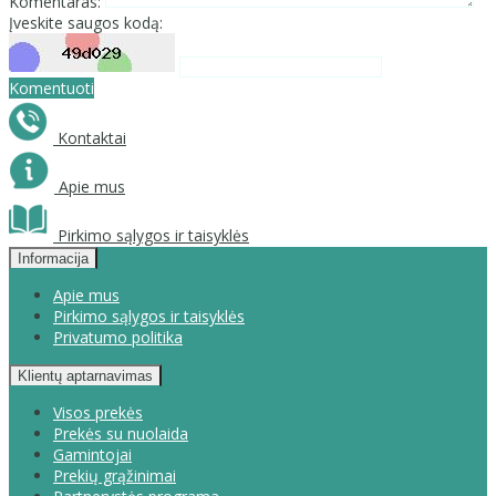
Komentaras:
Įveskite saugos kodą:
Komentuoti
Kontaktai
Apie mus
Pirkimo sąlygos ir taisyklės
Informacija
Apie mus
Pirkimo sąlygos ir taisyklės
Privatumo politika
Klientų aptarnavimas
Visos prekės
Prekės su nuolaida
Gamintojai
Prekių grąžinimai