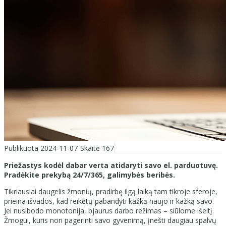
Publikuota 2024-11-07
Skaitė 167
Priežastys kodėl dabar verta atidaryti savo el. parduotuvę.
Pradėkite prekybą 24/7/365, galimybės beribės.
Tikriausiai daugelis žmonių, pradirbę ilgą laiką tam tikroje sferoje,
prieina išvados, kad reikėtų pabandyti kažką naujo ir kažką savo.
Jei nusibodo monotonija, bjaurus darbo režimas – siūlome išeitį.
Žmogui, kuris nori pagerinti savo gyvenimą, įnešti daugiau spalvų