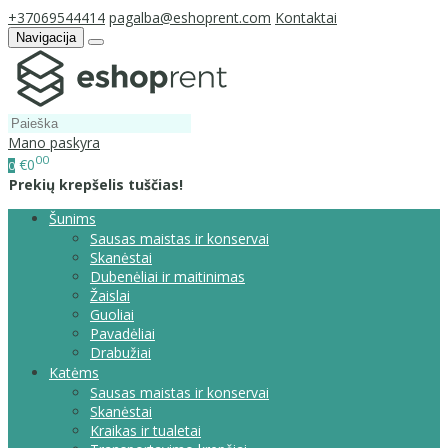
+37069544414
pagalba@eshoprent.com
Kontaktai
Navigacija
Mano paskyra
00
€0
0
Prekių krepšelis tuščias!
Šunims
Sausas maistas ir konservai
Skanėstai
Dubenėliai ir maitinimas
Žaislai
Guoliai
Pavadėliai
Drabužiai
Katėms
Sausas maistas ir konservai
Skanėstai
Kraikas ir tualetai