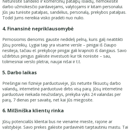
Neturėsite sandėlio ir komercinių patalpų išlaidų, nemokėsite
darbo užmokesčio pardavėjams, valytojams ir kitam personalui.
Jūs jau turėsite patalpas, sandėlius, personalą, prekybos patalpas.
Todėl Jums nereikia visko pradėti nuo nulio.
4. Finansinė nepriklausomybė
Pirmosiomis dienomis gausite nedidelį pelną, kuris galį neatitikti
Jūsų poreikių. Lygiai taip yra visame versle – pinigai iš čiaupo
nesilieja, tačiau el. prekyboje pinigai gali krapnoti iš dangaus. Savo
uždirbtus pinigus galėsite investuoti kur tik norėsite – sau,
tolimesniai verslo plėtrai, naujai nišai ir t.t.
5. Darbo laikas
Priešingai nei fizinėje parduotuvėje, Jūs neturite fiksuotų darbo
valandų, internetinė parduotuvė dirbs visą parą. Jūsų internetinė
parduotuvė niekada neužsidarys, prekyba vyks 24 valandas per
parą, 7 dienas per savaitę, net kai Jūs miegosite.
6. Milžiniška klientų rinka
Jūsų potencialūs klientai bus ne viename mieste, rajone ar
valstybėje. Savo prekes galėsite pardavinėti tarptautiniu mastu. Tai