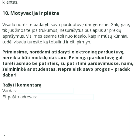
klientas.
10. Motyvacija ir plėtra
Visada norėsite padaryti savo parduotuvę dar geresne. Galų gale,
tik Jūs žinosite jos trūkumus, nesurašytus puslapius ar prekių
aprašymus. Visi mes esame toli nuo idealo, kaip ir mūsų kūriniai,
todėl visada turėsite ką tobulinti ir eiti pirmyn.
Priminsime, norėdami atidaryti elektroninę parduotuvę,
nereikia būti mokslų daktaru. Pelningą parduotuvę gali
turėti asmuo be patirties, su patirtimi pardavimuose, namų
šeimininkė ar studentas. Nepraleisk savo progos – pradėk
dabar!
Rašyti komentarą
Vardas:
El. pašto adresas: