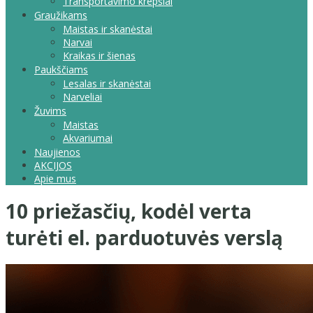
Transportavimo krepšiai
Graužikams
Maistas ir skanėstai
Narvai
Kraikas ir šienas
Paukščiams
Lesalas ir skanėstai
Narveliai
Žuvims
Maistas
Akvariumai
Naujienos
AKCIJOS
Apie mus
10 priežasčių, kodėl verta
turėti el. parduotuvės verslą