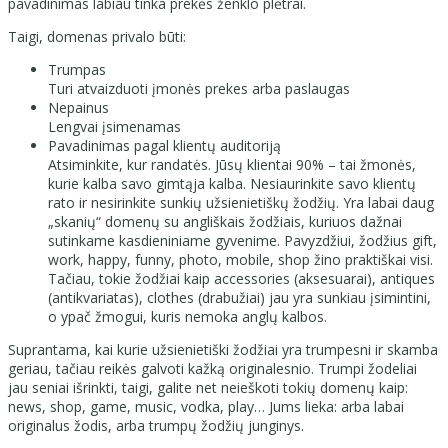
pavadinimas labiau tinka prekės ženklo plėtrai.
Taigi, domenas privalo būti:
Trumpas
Turi atvaizduoti įmonės prekes arba paslaugas
Nepainus
Lengvai įsimenamas
Pavadinimas pagal klientų auditoriją
Atsiminkite, kur randatės. Jūsų klientai 90% – tai žmonės,
kurie kalba savo gimtąja kalba. Nesiaurinkite savo klientų
rato ir nesirinkite sunkių užsienietiškų žodžių. Yra labai daug
„skanių“ domenų su angliškais žodžiais, kuriuos dažnai
sutinkame kasdieniniame gyvenime. Pavyzdžiui, žodžius gift,
work, happy, funny, photo, mobile, shop žino praktiškai visi.
Tačiau, tokie žodžiai kaip accessories (aksesuarai), antiques
(antikvariatas), clothes (drabužiai) jau yra sunkiau įsimintini,
o ypač žmogui, kuris nemoka anglų kalbos.
Suprantama, kai kurie užsienietiški žodžiai yra trumpesni ir skamba
geriau, tačiau reikės galvoti kažką originalesnio. Trumpi žodeliai
jau seniai išrinkti, taigi, galite net neieškoti tokių domenų kaip:
news, shop, game, music, vodka, play… Jums lieka: arba labai
originalus žodis, arba trumpų žodžių junginys.