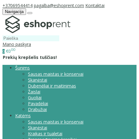
+37069544414
pagalba@eshoprent.com
Kontaktai
Navigacija
Mano paskyra
00
€0
0
Prekių krepšelis tuščias!
Šunims
Sausas maistas ir konservai
Skanėstai
Dubenėliai ir maitinimas
Žaislai
Guoliai
Pavadėliai
Drabužiai
Katėms
Sausas maistas ir konservai
Skanėstai
Kraikas ir tualetai