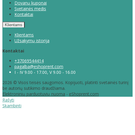
Dovanų kuponai
Svetainės medis
Kontaktai
Klientams
Klientams
Užsakymų istorija
Kontaktai
+37069544414
pagalba@eshoprent.com
I - IV 9.00 - 17.00, V 9.00 - 16.00
2026 © Visos teisės saugomos. Kopijuoti, platinti svetainės turinį
be autorių sutikimo draudžiama.
Elektroninių parduotuvių nuoma
-
eShoprent.com
Rašyti
Skambinti