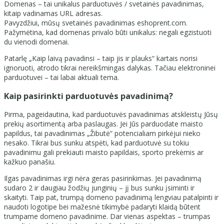
Domenas – tai unikalus parduotuvės / svetainės pavadinimas,
kitaip vadinamas URL adresas.
Pavyzdžiui, mūsų svetainės pavadinimas eshoprent.com.
Pažymėtina, kad domenas privalo būti unikalus: negali egzistuoti
du vienodi domenai.
Patarlę „Kaip laivą pavadinsi – taip jis ir plauks“ kartais norisi
ignoruoti, atrodo tikrai nereikšmingas dalykas. Tačiau elektroninei
parduotuvei – tai labai aktuali tema.
Kaip pasirinkti parduotuvės pavadinimą?
Pirma, pageidautina, kad parduotuvės pavadinimas atskleistų Jūsų
prekių asortimentą arba paslaugas. Jei Jūs parduodate maisto
papildus, tai pavadinimas „Žibutė“ potencialiam pirkėjui nieko
nesako. Tikrai bus sunku atspėti, kad parduotuvė su tokiu
pavadinimu gali prekiauti maisto papildais, sporto prekėmis ar
kažkuo panašiu.
Ilgas pavadinimas irgi nėra geras pasirinkimas. Jei pavadinimą
sudaro 2 ir daugiau žodžių junginių – jį bus sunku įsiminti ir
skaityti. Taip pat, trumpą domeno pavadinimą lengviau patalpinti ir
naudoti logotipe bei mažesnė tikimybė padaryti klaidą būtent
trumpame domeno pavadinime. Dar vienas aspektas – trumpas