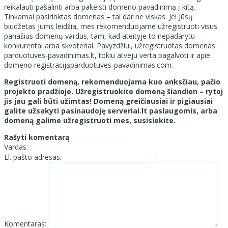
reikalauti pašalinti arba pakeisti domeno pavadinimą į kitą.
Tinkamai pasirinktas domenas – tai dar ne viskas. Jei Jūsų
biudžetas Jums leidžia, mes rekomenduojame užregistruoti visus
panašius domenų vardus, tam, kad ateityje to nepadarytu
konkurentai arba skvoteriai. Pavyzdžiui, užregistruotas domenas
parduotuves-pavadinimas.lt, tokiu atveju verta pagalvoti ir apie
domeno registracijąparduotuves-pavadinimas.com.
Registruoti domeną, rekomenduojama kuo anksčiau, pačio
projekto pradžioje. Užregistruokite domeną šiandien – rytoj
jis jau gali būti užimtas! Domeną greičiausiai ir pigiausiai
galite užsakyti pasinaudoję serveriai.lt paslaugomis, arba
domeną galime užregistruoti mes, susisiekite.
Rašyti komentarą
Vardas:
El. pašto adresas:
Komentaras: