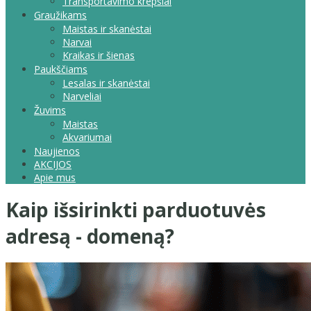
Transportavimo krepšiai
Graužikams
Maistas ir skanėstai
Narvai
Kraikas ir šienas
Paukščiams
Lesalas ir skanėstai
Narveliai
Žuvims
Maistas
Akvariumai
Naujienos
AKCIJOS
Apie mus
Kaip išsirinkti parduotuvės
adresą - domeną?