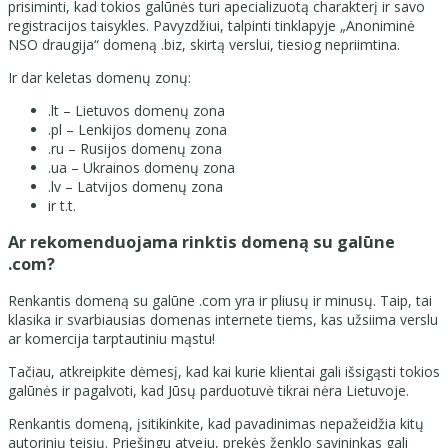
prisiminti, kad tokios galūnės turi apecializuotą charakterį ir savo
registracijos taisykles. Pavyzdžiui, talpinti tinklapyje „Anoniminė
NSO draugija“ domeną .biz, skirtą verslui, tiesiog nepriimtina.
Ir dar keletas domenų zonų:
.lt – Lietuvos domenų zona
.pl – Lenkijos domenų zona
.ru – Rusijos domenų zona
.ua – Ukrainos domenų zona
.lv – Latvijos domenų zona
ir t.t.
Ar rekomenduojama rinktis domeną su galūne
.com?
Renkantis domeną su galūne .com yra ir pliusų ir minusų. Taip, tai
klasika ir svarbiausias domenas internete tiems, kas užsiima verslu
ar komercija tarptautiniu mąstu!
Tačiau, atkreipkite dėmesį, kad kai kurie klientai gali išsigąsti tokios
galūnės ir pagalvoti, kad Jūsų parduotuvė tikrai nėra Lietuvoje.
Renkantis domeną, įsitikinkite, kad pavadinimas nepažeidžia kitų
autorinių teisių. Priešingu atveju, prekės ženklo savininkas gali