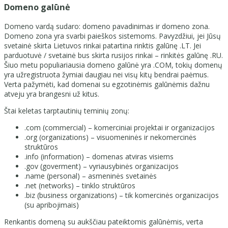
Domeno galūnė
Domeno vardą sudaro: domeno pavadinimas ir domeno zona.
Domeno zona yra svarbi paieškos sistemoms. Pavyzdžiui, jei Jūsų
svetainė skirta Lietuvos rinkai patartina rinktis galūnę .LT. Jei
parduotuvė / svetainė bus skirta rusijos rinkai – rinkitės galūnę .RU.
Šiuo metu populiariausia domeno galūnė yra .COM, tokių domenų
yra užregistruota žymiai daugiau nei visų kitų bendrai paėmus.
Verta pažymėti, kad domenai su egzotinėmis galūnėmis dažnu
atveju yra brangesni už kitus.
Štai keletas tarptautinių teminių zonų:
.com (commercial) – komerciniai projektai ir organizacijos
.org (organizations) – visuomeninės ir nekomercinės
struktūros
.info (information) – domenas atviras visiems
.gov (goverment) – vyriausybinės organizacijos
.name (personal) – asmeninės svetainės
.net (networks) – tinklo struktūros
.biz (business organizations) – tik komercinės organizacijos
(su apribojimais)
Renkantis domeną su aukščiau pateiktomis galūnėmis, verta