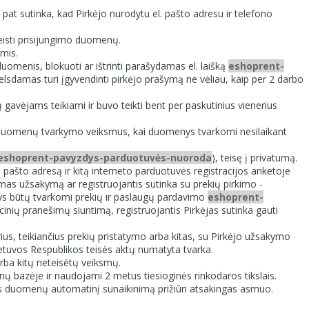
t sutinka, kad Pirkėjo nurodytu el. pašto adresu ir telefono
eisti prisijungimo duomenų.
ėmis.
duomenis, blokuoti ar ištrinti parašydamas el. laišką
eshoprent-
elsdamas turi įgyvendinti pirkėjo prašymą ne vėliau, kaip per 2 darbo
 gavėjams teikiami ir buvo teikti bent per paskutinius vienerius
ens duomenų tvarkymo veiksmus, kai duomenys tvarkomi nesilaikant
eshoprent-pavyzdys-parduotuvės-nuoroda
), teisę į privatumą.
ašto adresą ir kitą interneto parduotuvės registracijos anketoje
mas užsakymą ar registruojantis sutinka su prekių pirkimo -
nys būtų tvarkomi prekių ir paslaugų pardavimo
eshoprent-
acinių pranešimų siuntimą, registruojantis Pirkėjas sutinka gauti
, teikiančius prekių pristatymo arba kitas, su Pirkėjo užsakymo
ietuvos Respublikos teisės aktų numatyta tvarka.
ba kitų neteisėtų veiksmų.
 bazėje ir naudojami 2 metus tiesioginės rinkodaros tikslais.
s duomenų automatinį sunaikinimą prižiūri atsakingas asmuo.