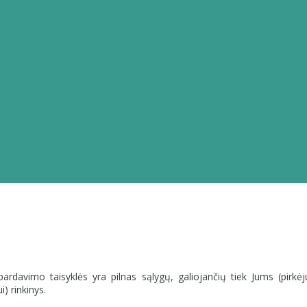
rdavimo taisyklės yra pilnas sąlygų, galiojančių tiek Jums (pirkėju
i) rinkinys.