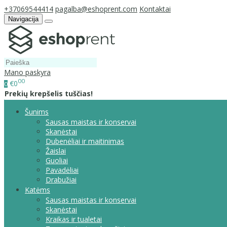
+37069544414
pagalba@eshoprent.com
Kontaktai
Navigacija
Mano paskyra
00
€0
0
Prekių krepšelis tuščias!
Šunims
Sausas maistas ir konservai
Skanėstai
Dubenėliai ir maitinimas
Žaislai
Guoliai
Pavadėliai
Drabužiai
Katėms
Sausas maistas ir konservai
Skanėstai
Kraikas ir tualetai