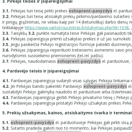
3. Pirkėjo teisės ir įsipareigojimai
3.1.
Pirkėjas turi teisę pirkti prekes
eshoprent-pavyzdys
el. parduo
3.2.
Pirkėjas turi teisę atsisakyti prekių pirkimo/pardavimo sutarties
ir pinigų grąžinimas, ne vėliau kaip per 14 (keturioliką) darbo dienų
tinklalapyje
https://www.vartotojucentras.lt/istatymas.php?id=1038
,
3.3.
Taisyklių
3.2.
punkte numatyta teise Pirkėjas gali pasinaudoti ti
3.4.
Pirkėjas įsipareigoja priimti užsakytas prekes ir už jas sumokėti 
3.5.
Jeigu pasikeičia Pirkėjo registracijos formoje pateikti duomenys,
3.6.
Pirkėjas įsipareigoja neperduoti tretiesiems asmenims savo prisi
nurodytomis susisiekimo priemonėmis (tel./el. paštu).
3.7.
Pirkėjas, naudodamasis
eshoprent-pavyzdys
el. parduotuve, 
4. Pardavėjo teisės ir įsipareigojimai
4.1.
Pardavėjas įsipareigoja sudaryti visas sąlygas Pirkėjui tinkamai
4.2.
Jei Pirkėjas bando pakenkti Pardavėjo
eshoprent-pavyzdys
el
sustabdyti Pirkėjo galimybę naudotis el. parduotuve arba išskirtiniais 
4.3.
Pardavėjas įsipareigoja gerbti Pirkėjo privatumo teisę į Pirkėjo
4.4.
Pardavėjas įsipareigoja pristatyti Pirkėjo užsakytas prekes Pirk
5. Prekių užsakymas, kainos, atsiskaitymo tvarka ir terminai
5.1.
eshoprent-pavyzdys
el. parduotuvėje Pirkėjas gali pirkti visą
5.2.
Sutartis pradeda galioti nuo to momento, kai Pirkėjas paspaudžia