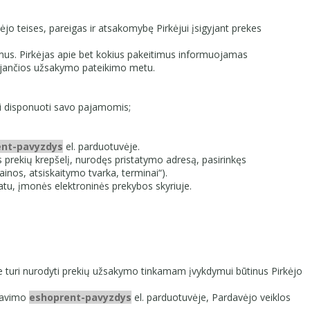
ėjo teises, pareigas ir atsakomybę Pirkėjui įsigyjant prekes
avimus. Pirkėjas apie bet kokius pakeitimus informuojamas
iojančios užsakymo pateikimo metu.
kai disponuoti savo pajamomis;
ent-pavyzdys
el. parduotuvėje.
prekių krepšelį, nurodęs pristatymo adresą, pasirinkęs
nos, atsiskaitymo tvarka, terminai“).
tu, įmonės elektroninės prekybos skyriuje.
e turi nurodyti prekių užsakymo tinkamam įvykdymui būtinus Pirkėjo
davimo
eshoprent-pavyzdys
el. parduotuvėje, Pardavėjo veiklos