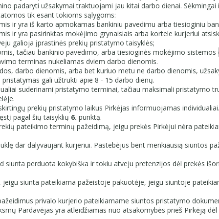
mino padaryti užsakymai traktuojami jau kitai darbo dienai. Sėkmingai
statomos tik esant tokioms sąlygoms:
s ir yra iš karto apmokamas bankiniu pavedimu arba tiesioginiu ba
ir yra pasirinktas mokėjimo grynaisiais arba kortele kurjeriui atsis
ju galioja įprastinės prekių pristatymo taisyklės;
omis, tačiau bankinio pavedimo, arba tiesioginės mokėjimo sistemos
gavimo terminas nukeliamas dviem darbo dienomis.
os, darbo dienomis, arba bet kuriuo metu ne darbo dienomis, užsaky
pristatymas gali užtrukti apie 8 - 15 darbo dienų.
ualiai suderinami pristatymo terminai, tačiau maksimali pristatymo truk
lėje.
rtingų prekių pristatymo laikus Pirkėjas informuojamas individualiai.
stį pagal šių taisyklių
6.
punktą.
kių pateikimo terminų pažeidimą, jeigu prekės Pirkėjui nėra pateikia
 būklę dar dalyvaujant kurjeriui. Pastebėjus bent menkiausią siuntos p
d siunta perduota kokybiška ir tokiu atveju pretenzijos dėl prekės iš
ą, jeigu siunta pateikiama pažeistoje pakuotėje, jeigu siuntoje patei
pažeidimus privalo kurjerio pateikiamame siuntos pristatymo dokument
 veiksmų Pardavėjas yra atleidžiamas nuo atsakomybės prieš Pirkėją dėl