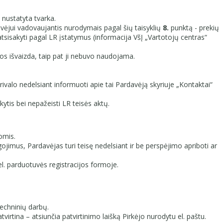
e nustatyta tvarka.
vėjui vadovaujantis nurodymais pagal šių taisyklių
8.
punktą - prekių
 atsisakyti pagal LR įstatymus (informacija VšĮ „Vartotojų centras“
os išvaizda, taip pat ji nebuvo naudojama.
valo nedelsiant informuoti apie tai Pardavėją skyriuje „Kontaktai“
kytis bei nepažeisti LR teisės aktų.
omis.
ojimus, Pardavėjas turi teisę nedelsiant ir be perspėjimo apriboti ar
l. parduotuvės registracijos formoje.
techninių darbų.
rtina – atsiunčia patvirtinimo laišką Pirkėjo nurodytu el. paštu.