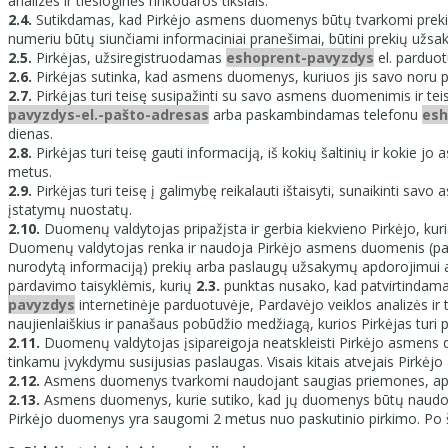
analizės ir tiesioginės rinkodaros tikslais.
2.4.
Sutikdamas, kad Pirkėjo asmens duomenys būtų tvarkomi prekių/pa
numeriu būtų siunčiami informaciniai pranešimai, būtini prekių užsak
2.5.
Pirkėjas, užsiregistruodamas
eshoprent-pavyzdys
el. parduot
2.6.
Pirkėjas sutinka, kad asmens duomenys, kuriuos jis savo noru pat
2.7.
Pirkėjas turi teisę susipažinti su savo asmens duomenimis ir teis
pavyzdys-el.-pašto-adresas
arba paskambindamas telefonu
esh
dienas.
2.8.
Pirkėjas turi teisę gauti informaciją, iš kokių šaltinių ir kokie 
metus.
2.9.
Pirkėjas turi teisę į galimybę reikalauti ištaisyti, sunaikinti
įstatymų nuostatų.
2.10.
Duomenų valdytojas pripažįsta ir gerbia kiekvieno Pirkėjo, kuri
Duomenų valdytojas renka ir naudoja Pirkėjo asmens duomenis (pavad
nurodytą informaciją) prekių arba paslaugų užsakymų apdorojimui arb
pardavimo taisyklėmis, kurių
2.3.
punktas nusako, kad patvirtindamas
pavyzdys
internetinėje parduotuvėje, Pardavėjo veiklos analizės ir t
naujienlaiškius ir panašaus pobūdžio medžiagą, kurios Pirkėjas turi pi
2.11.
Duomenų valdytojas įsipareigoja neatskleisti Pirkėjo asmens 
tinkamu įvykdymu susijusias paslaugas. Visais kitais atvejais Pirkė
2.12.
Asmens duomenys tvarkomi naudojant saugias priemones, apsa
2.13.
Asmens duomenys, kurie sutiko, kad jų duomenys būtų naudojami
Pirkėjo duomenys yra saugomi 2 metus nuo paskutinio pirkimo. Po 