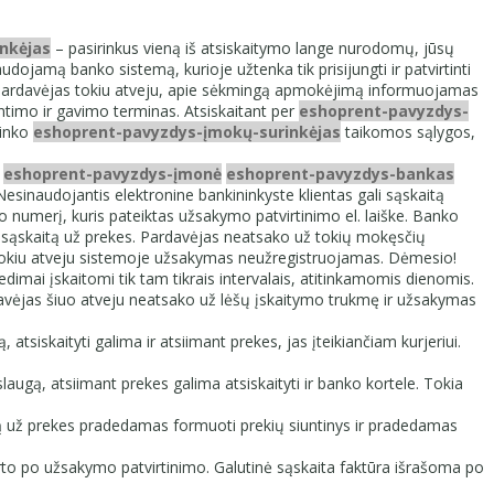
nkėjas
– pasirinkus vieną iš atsiskaitymo lange nurodomų, jūsų
amą banko sistemą, kurioje užtenka tik prisijungti ir patvirtinti
Pardavėjas tokiu atveju, apie sėkmingą apmokėjimą informuojamas
ntimo ir gavimo terminas. Atsiskaitant per
eshoprent-pavyzdys-
ninko
eshoprent-pavyzdys-įmokų-surinkėjas
taikomos sąlygos,
į
eshoprent-pavyzdys-įmonė
eshoprent-pavyzdys-bankas
esinaudojantis elektronine bankininkyste klientas gali sąskaitą
o numerį, kuris pateiktas užsakymo patvirtinimo el. laiške. Banko
o sąskaitą už prekes. Pardavėjas neatsako už tokių mokęsčių
, kitokiu atveju sistemoje užsakymas neužregistruojamas. Dėmesio!
imai įskaitomi tik tam tikrais intervalais, atitinkamomis dienomis.
avėjas šiuo atveju neatsako už lėšų įskaitymo trukmę ir užsakymas
tsiskaityti galima ir atsiimant prekes, jas įteikiančiam kurjeriui.
augą, atsiimant prekes galima atsiskaityti ir banko kortele. Tokia
mą už prekes pradedamas formuoti prekių siuntinys ir pradedamas
karto po užsakymo patvirtinimo. Galutinė sąskaita faktūra išrašoma po