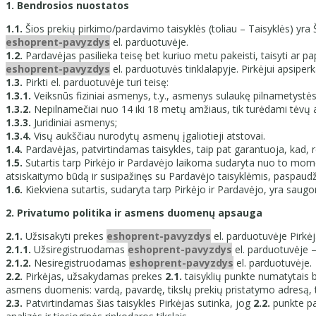
1. Bendrosios nuostatos
1.1.
Šios prekių pirkimo/pardavimo taisyklės (toliau – Taisyklės) yra 
eshoprent-pavyzdys
el. parduotuvėje.
1.2.
Pardavėjas pasilieka teisę bet kuriuo metu pakeisti, taisyti ar p
eshoprent-pavyzdys
el. parduotuvės tinklalapyje. Pirkėjui apsiper
1.3.
Pirkti el. parduotuvėje turi teisę:
1.3.1.
Veiksnūs fiziniai asmenys, t.y., asmenys sulaukę pilnametystės
1.3.2.
Nepilnamečiai nuo 14 iki 18 metų amžiaus, tik turėdami tėvų ar
1.3.3.
Juridiniai asmenys;
1.3.4.
Visų aukščiau nurodytų asmenų įgaliotieji atstovai.
1.4.
Pardavėjas, patvirtindamas taisykles, taip pat garantuoja, kad, r
1.5.
Sutartis tarp Pirkėjo ir Pardavėjo laikoma sudaryta nuo to mom
atsiskaitymo būdą ir susipažinęs su Pardavėjo taisyklėmis, paspaudž
1.6.
Kiekviena sutartis, sudaryta tarp Pirkėjo ir Pardavėjo, yra sau
2. Privatumo politika ir asmens duomenų apsauga
2.1.
Užsisakyti prekes
eshoprent-pavyzdys
el. parduotuvėje Pirkėja
2.1.1.
Užsiregistruodamas
eshoprent-pavyzdys
el. parduotuvėje 
2.1.2.
Nesiregistruodamas
eshoprent-pavyzdys
el. parduotuvėje.
2.2.
Pirkėjas, užsakydamas prekes
2.1.
taisyklių punkte numatytais 
asmens duomenis: vardą, pavardę, tikslų prekių pristatymo adresą, t
2.3.
Patvirtindamas šias taisykles Pirkėjas sutinka, jog
2.2.
punkte pa