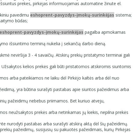
 išsiuntus prekes, pirkėjas informuojamas automatine žinute el.
nkiniu pavedimu
eshoprent-pavyzdys-įmokų-surinkėjas
sistema;
kaitymo būdas;
eshoprent-pavyzdys-įmokų-surinkėjas
pagalba apmokamas
mo išsiuntimo terminą nukelia į sekančią darbo dieną.
mė neviršija 3 - 4 savaičių. Atskirų prekių pristatymo terminai gali
 Užsakytos kelios prekės gali būti pristatomos atskiromis siuntomis
mos arba pateikiamos ne laiku dėl Pirkėjo kaltės arba dėl nuo
ažeidimą, yra būtina surašyti pastabas apie siuntos pažeidimus arba
orinių pažeidimų nebebus priimamos. Bet kuriuo atveju,
kiamos neužsakytos prekės arba netinkamas jų kiekis, nepilna prekės
e nurodyti pastabas arba surašyti atskirą aktą dėl šių pažeidimų.
 prekių pažeidimų, susijusių su pakuotės pažeidimais, kurių Pirkėjas