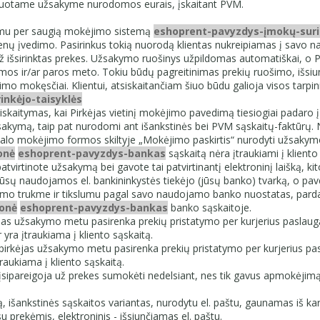
rmuotame užsakyme nurodomos eurais, įskaitant PVM.
dimu per saugią mokėjimo sistemą
eshoprent-pavyzdys-įmokų-suri
vedimo. Pasirinkus tokią nuorodą klientas nukreipiamas į savo naudoj
išsirinktas prekes. Užsakymo ruošinys užpildomas automatiškai, o 
mos ir/ar paros meto. Tokiu būdų pagreitinimas prekių ruošimo, išsiu
 mokęsčiai. Klientui, atsiskaitančiam šiuo būdu galioja visos tarpi
nkėjo-taisyklės
iskaitymas, kai Pirkėjas vietinį mokėjimo pavedimą tiesiogiai padaro 
žsakymą, taip pat nurodomi ant išankstinės bei PVM sąskaitų-faktūrų. N
rivalo mokėjimo formos skiltyje „Mokėjimo paskirtis“ nurodyti užsakym
onė
eshoprent-pavyzdys-bankas
sąskaitą nėra įtraukiami į klient
d patvirtinote užsakymą bei gavote tai patvirtinantį elektroninį laišką
sų naudojamos el. bankininkystės tiekėjo (jūsų banko) tvarką, o paved
dimo trukme ir tikslumu pagal savo naudojamo banko nuostatas, pard
onė
eshoprent-pavyzdys-bankas
banko sąskaitoje.
ėjas užsakymo metu pasirenka prekių pristatymo per kurjerius paslaugą, a
r yra įtraukiama į kliento sąskaitą.
 pirkėjas užsakymo metu pasirenka prekių pristatymo per kurjerius pasl
traukiama į kliento sąskaitą.
 įsipareigoja už prekes sumokėti nedelsiant, nes tik gavus apmokėji
tą, išankstinės sąskaitos variantas, nurodytu el. paštu, gaunamas iš 
 prekėmis, elektroninis - išsiunčiamas el. paštu.