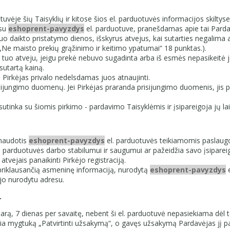
tuvėje šių Taisyklių ir kitose šios el. parduotuvės informacijos skiltys
 su
eshoprent-pavyzdys
el. parduotuve, pranešdamas apie tai Parda
 nuo daikto pristatymo dienos, išskyrus atvejus, kai sutarties negalima
 „Ne maisto prekių grąžinimo ir keitimo ypatumai“ 18 punktas.).
k tuo atveju, jeigu prekė nebuvo sugadinta arba iš esmės nepasikeitė j
sutartą kainą.
 Pirkėjas privalo nedelsdamas juos atnaujinti.
jungimo duomenų. Jei Pirkėjas praranda prisijungimo duomenis, jis pri
sutinka su šiomis pirkimo - pardavimo Taisyklėmis ir įsipareigoja jų lai
 naudotis
eshoprent-pavyzdys
el. parduotuvės teikiamomis paslaug
. parduotuvės darbo stabilumui ir saugumui ar pažeidžia savo įsipareig
atvejais panaikinti Pirkėjo registraciją.
 priklausančią asmeninę informaciją, nurodytą
eshoprent-pavyzdys
e
ėjo nurodytu adresu.
.
 parą, 7 dienas per savaitę, nebent ši el. parduotuvė nepasiekiama dėl 
 mygtuką „Patvirtinti užsakymą“, o gavęs užsakymą Pardavėjas jį patvi