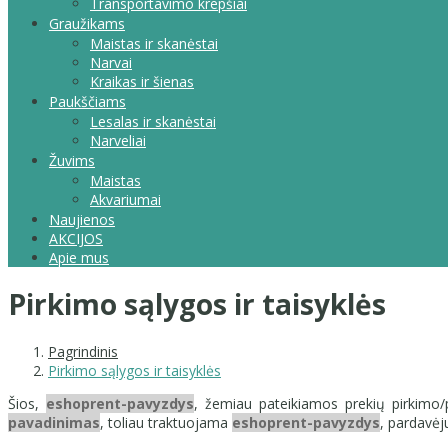
Transportavimo krepšiai
Graužikams
Maistas ir skanėstai
Narvai
Kraikas ir šienas
Paukščiams
Lesalas ir skanėstai
Narveliai
Žuvims
Maistas
Akvariumai
Naujienos
AKCIJOS
Apie mus
Pirkimo sąlygos ir taisyklės
Pagrindinis
Pirkimo sąlygos ir taisyklės
Šios,
eshoprent-pavyzdys
, žemiau pateikiamos prekių pirkimo/pa
pavadinimas
, toliau traktuojama
eshoprent-pavyzdys
, pardavėju