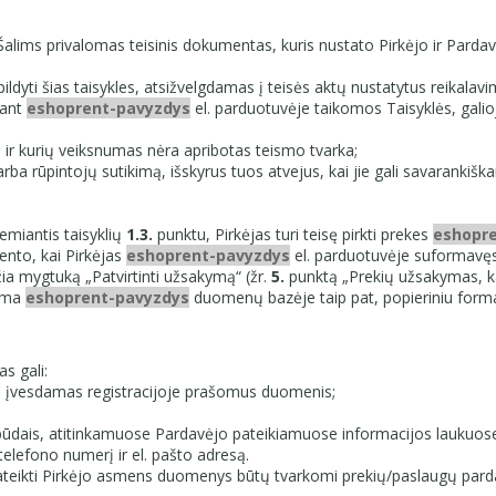
Šalims privalomas teisinis dokumentas, kuris nustato Pirkėjo ir Pardav
apildyti šias taisykles, atsižvelgdamas į teisės aktų nustatytus reikal
kant
eshoprent-pavyzdys
el. parduotuvėje taikomos Taisyklės, gal
 ir kurių veiksnumas nėra apribotas teismo tvarka;
ba rūpintojų sutikimą, išskyrus tuos atvejus, kai jie gali savarankiš
emiantis taisyklių
1.3.
punktu, Pirkėjas turi teisę pirkti prekes
eshopr
ento, kai Pirkėjas
eshoprent-pavyzdys
el. parduotuvėje suformavęs 
ia mygtuką „Patvirtinti užsakymą“ (žr.
5.
punktą „Prekių užsakymas, kai
goma
eshoprent-pavyzdys
duomenų bazėje taip pat, popieriniu forma
s gali:
– įvesdamas registracijoje prašomus duomenis;
būdais, atitinkamuose Pardavėjo pateikiamuose informacijos laukuos
elefono numerį ir el. pašto adresą.
teikti Pirkėjo asmens duomenys būtų tvarkomi prekių/paslaugų par