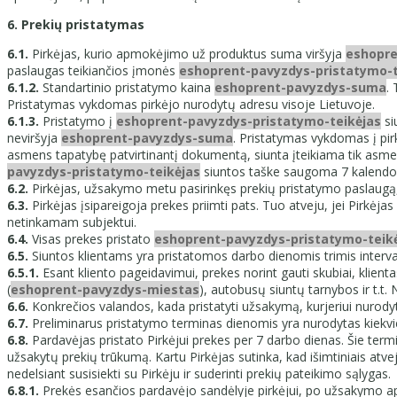
6. Prekių pristatymas
6.1.
Pirkėjas, kurio apmokėjimo už produktus suma viršyja
eshopr
paslaugas teikiančios įmonės
eshoprent-pavyzdys-pristatymo-t
6.1.2.
Standartinio pristatymo kaina
eshoprent-pavyzdys-suma
.
Pristatymas vykdomas pirkėjo nurodytų adresu visoje Lietuvoje.
6.1.3.
Pristatymo į
eshoprent-pavyzdys-pristatymo-teikėjas
si
neviršyja
eshoprent-pavyzdys-suma
. Pristatymas vykdomas į pir
asmens tapatybę patvirtinantį dokumentą, siunta įteikiama tik asme
pavyzdys-pristatymo-teikėjas
siuntos taške saugoma 7 kalendor
6.2.
Pirkėjas, užsakymo metu pasirinkęs prekių pristatymo paslaugą, į
6.3.
Pirkėjas įsipareigoja prekes priimti pats. Tuo atveju, jei Pirkėjas
netinkamam subjektui.
6.4.
Visas prekes pristato
eshoprent-pavyzdys-pristatymo-teik
​6.5.
Siuntos klientams yra pristatomos darbo dienomis trimis interv
​6.5.1.
Esant kliento pageidavimui, prekes norint gauti skubiai, klient
(
eshoprent-pavyzdys-miestas
), autobusų siuntų tarnybos ir t.t.
6.6.
Konkrečios valandos, kada pristatyti užsakymą, kurjeriui nurodyti
6.7.
Preliminarus pristatymo terminas dienomis yra nurodytas kiekv
6.8.
Pardavėjas pristato Pirkėjui prekes per 7 darbo dienas. Šie term
užsakytų prekių trūkumą. Kartu Pirkėjas sutinka, kad išimtiniais atv
nedelsiant susisiekti su Pirkėju ir suderinti prekių pateikimo sąlygas.
6.8.1.
Prekės esančios pardavėjo sandėlyje pirkėjui, po užsakymo apm