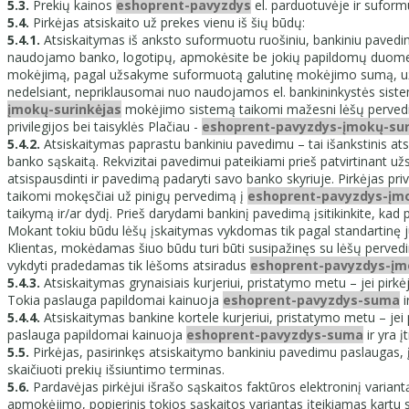
5.3.
Prekių kainos
eshoprent-pavyzdys
el. parduotuvėje ir sufo
5.4.
Pirkėjas atsiskaito už prekes vienu iš šių būdų:
5.4.1.
Atsiskaitymas iš anksto suformuotu ruošiniu, bankiniu pave
naudojamo banko, logotipų, apmokėsite be jokių papildomų duomenų į
mokėjimą, pagal užsakyme suformuotą galutinę mokėjimo sumą, už 
nedelsiant, nepriklausomai nuo naudojamos el. bankininkystės siste
įmokų-surinkėjas
mokėjimo sistemą taikomi mažesni lėšų pervedimo
privilegijos bei taisyklės Plačiau -
eshoprent-pavyzdys-įmokų-suri
5.4.2.
Atsiskaitymas paprastu bankiniu pavedimu – tai išankstinis ats
banko sąskaitą. Rekvizitai pavedimui pateikiami prieš patvirtinant u
atsispausdinti ir pavedimą padaryti savo banko skyriuje. Pirkėjas p
taikomi mokęsčiai už pinigų pervedimą į
eshoprent-pavyzdys-įm
taikymą ir/ar dydį. Prieš darydami bankinį pavedimą įsitikinkite, ka
Mokant tokiu būdu lėšų įskaitymas vykdomas tik pagal standartinę jū
Klientas, mokėdamas šiuo būdu turi būti susipažinęs su lėšų perve
vykdyti pradedamas tik lėšoms atsiradus
eshoprent-pavyzdys-įm
5.4.3.
Atsiskaitymas grynaisiais kurjeriui, pristatymo metu – jei pirk
Tokia paslauga papildomai kainuoja
eshoprent-pavyzdys-suma
i
5.4.4.
Atsiskaitymas bankine kortele kurjeriui, pristatymo metu – jei
paslauga papildomai kainuoja
eshoprent-pavyzdys-suma
ir yra į
5.5.
Pirkėjas, pasirinkęs atsiskaitymo bankiniu pavedimu paslaugas,
skaičiuoti prekių išsiuntimo terminas.
5.6.
Pardavėjas pirkėjui išrašo sąskaitos faktūros elektroninį varian
apmokėjimo, popierinis tokios sąskaitos variantas įteikiamas kartu su