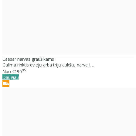
Caesar narvas graužikams
Galima rinktis dviejų arba trijų aukštų narvelį. ..
95
Nuo
€190
Daugiau