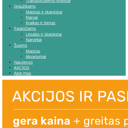
Transportavimo krepšiai
Graužikams
Maistas ir skanėstai
Narvai
Kraikas ir šienas
Paukščiams
Lesalas ir skanėstai
Narveliai
Žuvims
Maistas
Akvariumai
Naujienos
AKCIJOS
Apie mus