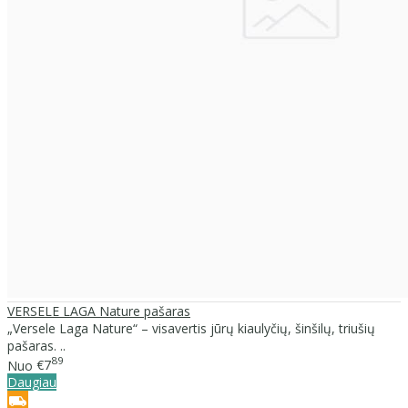
VERSELE LAGA Nature pašaras
„Versele Laga Nature“ – visavertis jūrų kiaulyčių, šinšilų, triušių
pašaras. ..
89
Nuo
€7
Daugiau