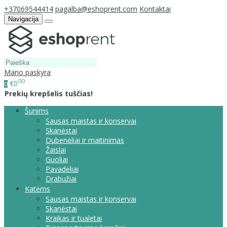
+37069544414
pagalba@eshoprent.com
Kontaktai
Navigacija
Mano paskyra
00
€0
0
Prekių krepšelis tuščias!
Šunims
Sausas maistas ir konservai
Skanėstai
Dubenėliai ir maitinimas
Žaislai
Guoliai
Pavadėliai
Drabužiai
Katėms
Sausas maistas ir konservai
Skanėstai
Kraikas ir tualetai