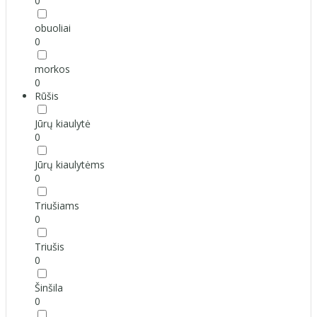
0
obuoliai
0
morkos
0
Rūšis
Jūrų kiaulytė
0
Jūrų kiaulytėms
0
Triušiams
0
Triušis
0
Šinšila
0