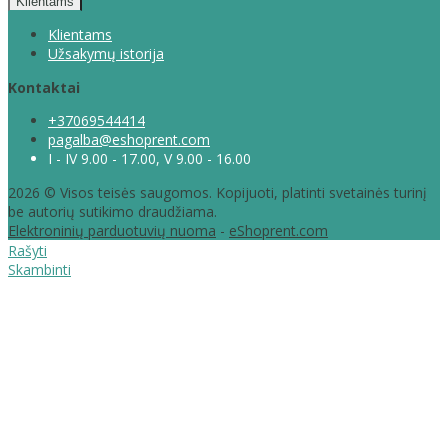
Klientams
Klientams
Užsakymų istorija
Kontaktai
+37069544414
pagalba@eshoprent.com
I - IV 9.00 - 17.00, V 9.00 - 16.00
2026 © Visos teisės saugomos. Kopijuoti, platinti svetainės turinį
be autorių sutikimo draudžiama.
Elektroninių parduotuvių nuoma
-
eShoprent.com
Rašyti
Skambinti