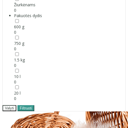
Žiurkėnams
0
Pakuotės dydis
600 g
0
750 g
0
1.5 kg
0
10 l
0
20 l
0
Valyti
Filtruoti