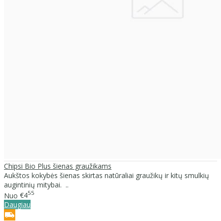
Chipsi Bio Plus šienas graužikams
Aukštos kokybės šienas skirtas natūraliai graužikų ir kitų smulkių
augintinių mitybai. ..
55
Nuo
€4
Daugiau