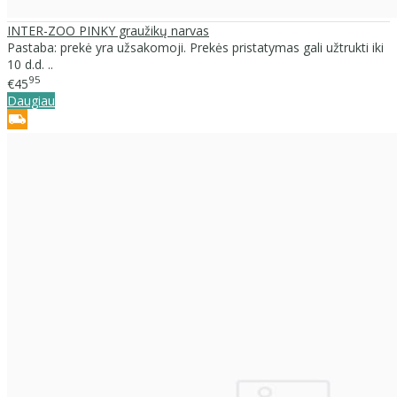
INTER-ZOO PINKY graužikų narvas
Pastaba: prekė yra užsakomoji. Prekės pristatymas gali užtrukti iki
10 d.d. ..
95
€45
Daugiau