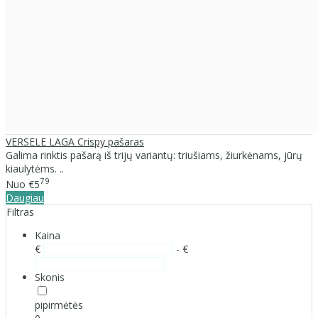
VERSELE LAGA Crispy pašaras
Galima rinktis pašarą iš trijų variantų: triušiams, žiurkėnams, jūrų
kiaulytėms. ..
79
Nuo
€5
Daugiau
Filtras
Kaina
€
- €
Skonis
pipirmėtės