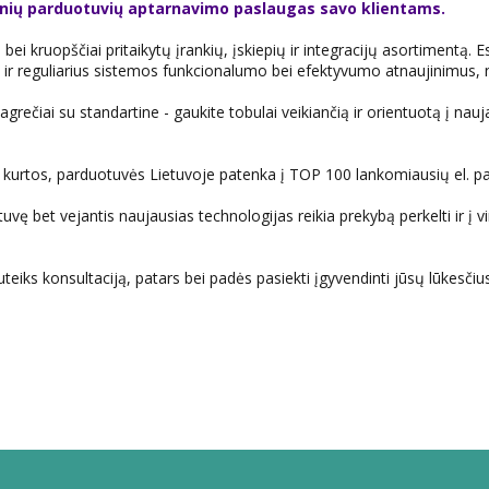
ninių parduotuvių aptarnavimo paslaugas savo klientams.
 bei kruopščiai pritaikytų įrankių, įskiepių ir integracijų asortimentą
r reguliarius sistemos funkcionalumo bei efektyvumo atnaujinimus, n
ečiai su standartine - gaukite tobulai veikiančią ir orientuotą į nauja
ų kurtos, parduotuvės Lietuvoje patenka į TOP 100 lankomiausių el. 
tuvę bet vejantis naujausias technologijas reikia prekybą perkelti ir į v
iks konsultaciją, patars bei padės pasiekti įgyvendinti jūsų lūkesčius