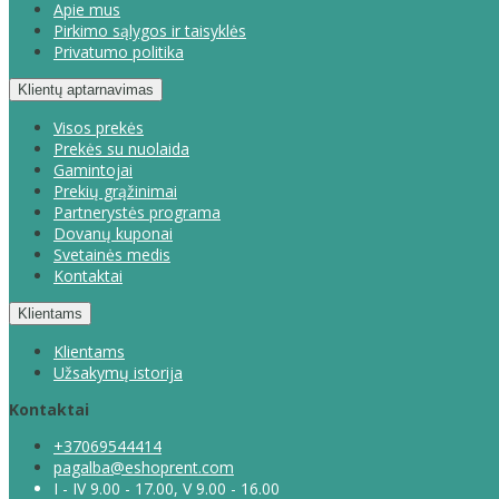
Apie mus
Pirkimo sąlygos ir taisyklės
Privatumo politika
Klientų aptarnavimas
Visos prekės
Prekės su nuolaida
Gamintojai
Prekių grąžinimai
Partnerystės programa
Dovanų kuponai
Svetainės medis
Kontaktai
Klientams
Klientams
Užsakymų istorija
Kontaktai
+37069544414
pagalba@eshoprent.com
I - IV 9.00 - 17.00, V 9.00 - 16.00