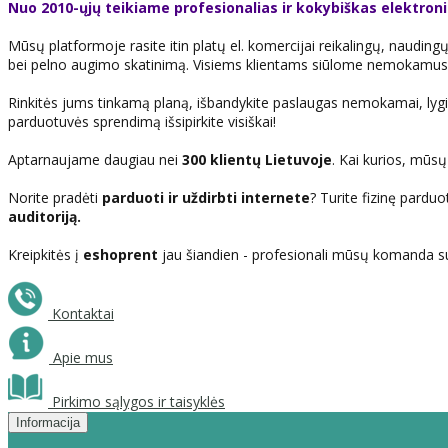
Nuo 2010-ųjų teikiame profesionalias ir kokybiškas elektro
Mūsų platformoje rasite itin platų el. komercijai reikalingų, naudingų
bei pelno augimo skatinimą. Visiems klientams siūlome nemokamus i
Rinkitės jums tinkamą planą, išbandykite paslaugas nemokamai, lygiagr
parduotuvės sprendimą išsipirkite visiškai!
Aptarnaujame daugiau nei
300 klientų Lietuvoje
. Kai kurios, mūs
Norite pradėti
parduoti ir uždirbti internete
? Turite fizinę parduo
auditoriją.
Kreipkitės į
eshoprent
jau šiandien - profesionali mūsų komanda sute
Kontaktai
Apie mus
Pirkimo sąlygos ir taisyklės
Informacija