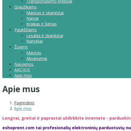
Transportavimo krepšiai
Graužikams
Maistas ir skanėstai
Narvai
Kraikas ir šienas
Paukščiams
Lesalas ir skanėstai
Narveliai
Žuvims
Maistas
Akvariumai
Naujienos
AKCIJOS
Apie mus
Apie mus
Pagrindinis
Apie mus
Lengvai, greitai ir paprastai uždirbkite internete - parduok
eshoprent.com tai profesionalių elektroninių parduotuvių n