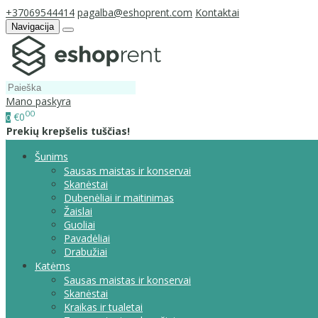
+37069544414
pagalba@eshoprent.com
Kontaktai
Navigacija
Mano paskyra
00
€0
0
Prekių krepšelis tuščias!
Šunims
Sausas maistas ir konservai
Skanėstai
Dubenėliai ir maitinimas
Žaislai
Guoliai
Pavadėliai
Drabužiai
Katėms
Sausas maistas ir konservai
Skanėstai
Kraikas ir tualetai