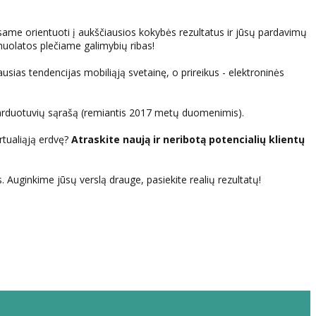
. Esame orientuoti į aukščiausios kokybės rezultatus ir jūsų pardavimų
uolatos plečiame galimybių ribas!
usias tendencijas mobiliąją svetainę, o prireikus - elektroninės
parduotuvių sąrašą (remiantis 2017 metų duomenimis).
irtualiąją erdvę?
Atraskite naują ir neribotą potencialių klientų
. Auginkime jūsų verslą drauge, pasiekite realių rezultatų!