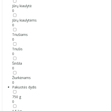
Jūrų kiaulytė
0
Jūrų kiaulytėms
0
Triušiams
0
Triušis
0
Šinšila
0
Žiurkėnams
0
Pakuotės dydis
750 g
0