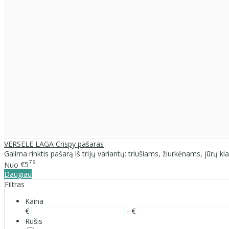
VERSELE LAGA Crispy pašaras
Galima rinktis pašarą iš trijų variantų: triušiams, žiurkėnams, jūrų kia
79
Nuo
€5
Daugiau
Filtras
Kaina
€
- €
Rūšis