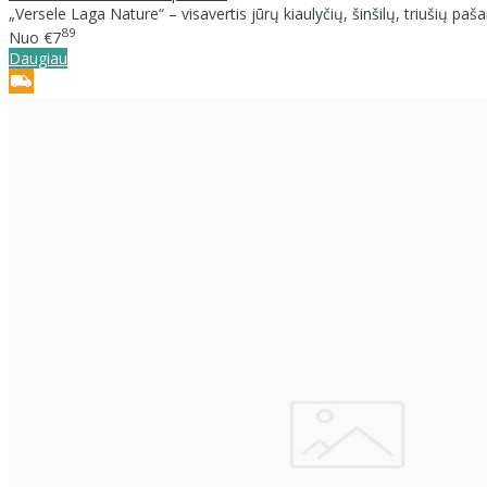
„Versele Laga Nature“ – visavertis jūrų kiaulyčių, šinšilų, triušių pašar
89
Nuo
€7
Daugiau