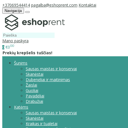
+37069544414
pagalba@eshoprent.com
Kontaktai
Navigacija
Mano paskyra
00
€0
0
Prekių krepšelis tuščias!
Šunims
Sausas maistas ir konservai
Skanėstai
Dubenėliai ir maitinimas
Žaislai
Guoliai
Pavadėliai
Drabužiai
Katėms
Sausas maistas ir konservai
Skanėstai
Kraikas ir tualetai