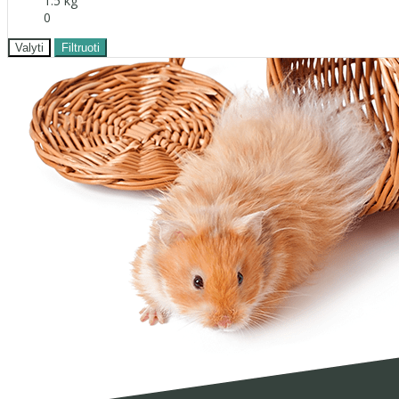
1.5 kg
0
Valyti
Filtruoti