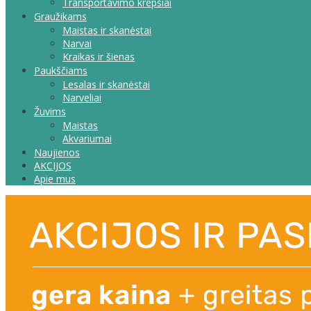
Transportavimo krepšiai
Graužikams
Maistas ir skanėstai
Narvai
Kraikas ir šienas
Paukščiams
Lesalas ir skanėstai
Narveliai
Žuvims
Maistas
Akvariumai
Naujienos
AKCIJOS
Apie mus