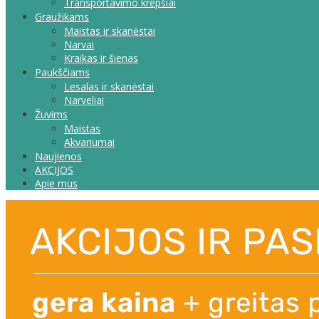
Transportavimo krepšiai
Graužikams
Maistas ir skanėstai
Narvai
Kraikas ir šienas
Paukščiams
Lesalas ir skanėstai
Narveliai
Žuvims
Maistas
Akvariumai
Naujienos
AKCIJOS
Apie mus