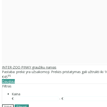
INTER-ZOO PINKY graužikų narvas
Pastaba: prekė yra užsakomoji. Prekės pristatymas gali užtrukti iki 10 
95
€45
Daugiau
Filtras
Kaina
€
- €
Valyti
Filtruoti