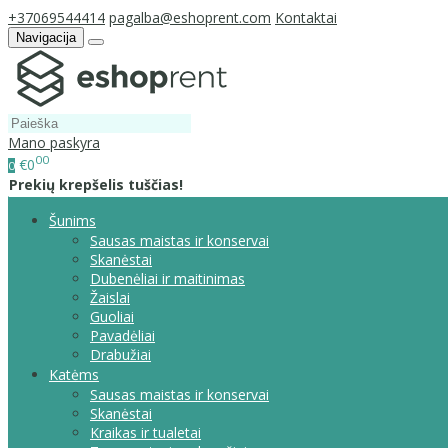
+37069544414
pagalba@eshoprent.com
Kontaktai
Navigacija
Mano paskyra
00
€0
0
Prekių krepšelis tuščias!
Šunims
Sausas maistas ir konservai
Skanėstai
Dubenėliai ir maitinimas
Žaislai
Guoliai
Pavadėliai
Drabužiai
Katėms
Sausas maistas ir konservai
Skanėstai
Kraikas ir tualetai