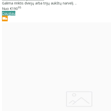
Galima rinktis dviejų arba trijų aukštų narvelį. ..
95
Nuo
€190
Daugiau