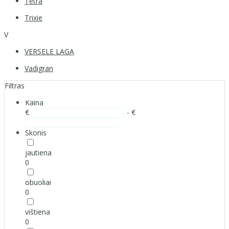
Tetra
Trixie
V
VERSELE LAGA
Vadigran
Filtras
Kaina
€
- €
Skonis
jautiena
0
obuoliai
0
vištiena
0