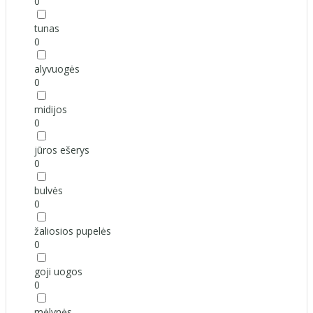
0
tunas
0
alyvuogės
0
midijos
0
jūros ešerys
0
bulvės
0
žaliosios pupelės
0
goji uogos
0
mėlynės