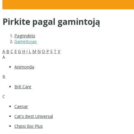
Pirkite pagal gamintoją
Pagrindinis
Gamintojas
A
B
C
E
G
H
I
L
M
N
O
P
S
T
V
A
Animonda
B
Brit Care
C
Caesar
Cat's Best Universal
Chipsi Bio Plus