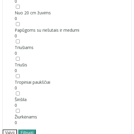
0
Nuo 20 cm žuvims
0
Papūgoms su riešutais ir medumi
0
Triušiams
0
Triušis
0
Tropiniai paukščiai
0
Šinšila
0
Žiurkėnams
0
Valyti
Filtruoti