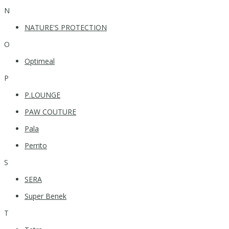
N
NATURE'S PROTECTION
O
Optimeal
P
P.LOUNGE
PAW COUTURE
Pala
Perrito
S
SERA
Super Benek
T