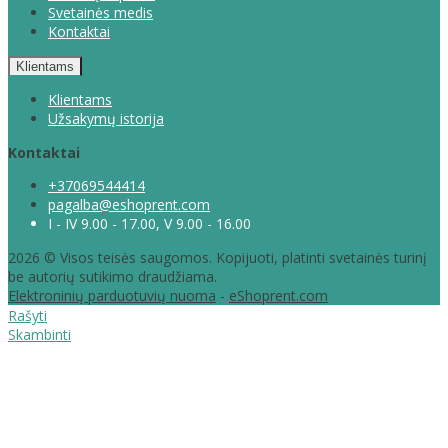
Svetainės medis
Kontaktai
Klientams
Klientams
Užsakymų istorija
Kontaktai
+37069544414
pagalba@eshoprent.com
I - IV 9.00 - 17.00, V 9.00 - 16.00
2026 © Visos teisės saugomos. Kopijuoti, platinti svetainės turinį
be autorių sutikimo draudžiama.
Elektroninių parduotuvių nuoma
-
eShoprent.com
Rašyti
Skambinti