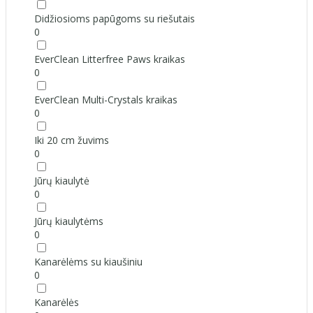
Didžiosioms papūgoms su riešutais
0
EverClean Litterfree Paws kraikas
0
EverClean Multi-Crystals kraikas
0
Iki 20 cm žuvims
0
Jūrų kiaulytė
0
Jūrų kiaulytėms
0
Kanarėlėms su kiaušiniu
0
Kanarėlės