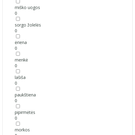
miško uogos
0
sorgo žolelės
0
ėriena
0
menkė
0
lašiša
0
paukštiena
0
pipirmėtės
0
morkos