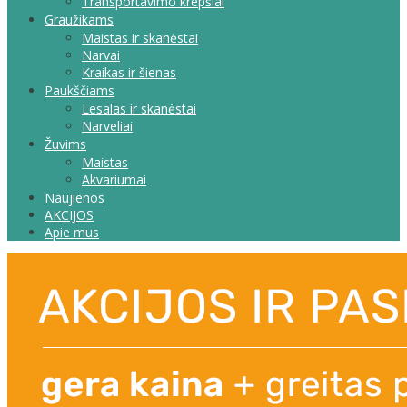
Transportavimo krepšiai
Graužikams
Maistas ir skanėstai
Narvai
Kraikas ir šienas
Paukščiams
Lesalas ir skanėstai
Narveliai
Žuvims
Maistas
Akvariumai
Naujienos
AKCIJOS
Apie mus