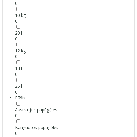
0
10 kg
0
20 l
0
12 kg
0
14 l
0
25 l
0
Rūšis
Australijos papūgėlės
0
Banguotos papūgėlės
0