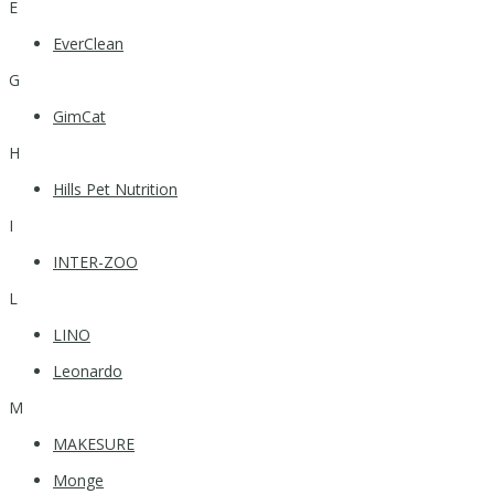
E
EverClean
G
GimCat
H
Hills Pet Nutrition
I
INTER-ZOO
L
LINO
Leonardo
M
MAKESURE
Monge