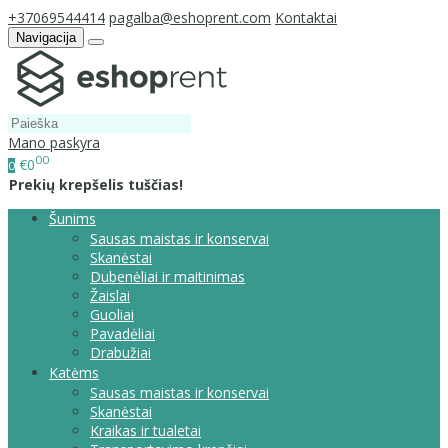
+37069544414
pagalba@eshoprent.com
Kontaktai
Navigacija
Mano paskyra
00
€0
0
Prekių krepšelis tuščias!
Šunims
Sausas maistas ir konservai
Skanėstai
Dubenėliai ir maitinimas
Žaislai
Guoliai
Pavadėliai
Drabužiai
Katėms
Sausas maistas ir konservai
Skanėstai
Kraikas ir tualetai