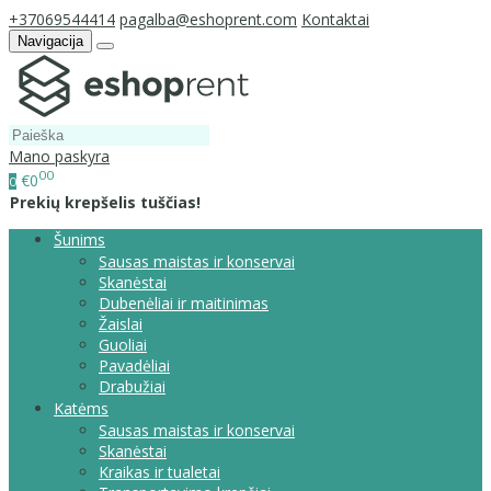
+37069544414
pagalba@eshoprent.com
Kontaktai
Navigacija
Mano paskyra
00
€0
0
Prekių krepšelis tuščias!
Šunims
Sausas maistas ir konservai
Skanėstai
Dubenėliai ir maitinimas
Žaislai
Guoliai
Pavadėliai
Drabužiai
Katėms
Sausas maistas ir konservai
Skanėstai
Kraikas ir tualetai