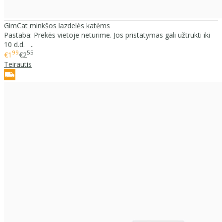
GimCat minkšos lazdelės katėms
Pastaba: Prekės vietoje neturime. Jos pristatymas gali užtrukti iki
10 d.d. ..
99
55
€1
€2
Teirautis