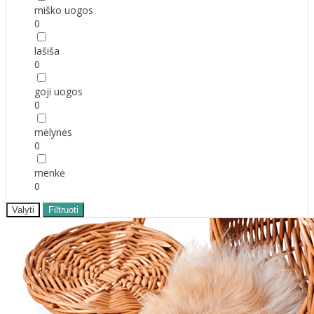
miško uogos
0
lašiša
0
goji uogos
0
mėlynės
0
menkė
0
Valyti
Filtruoti