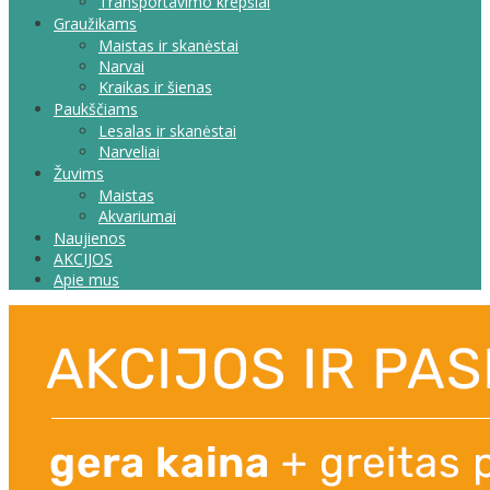
Transportavimo krepšiai
Graužikams
Maistas ir skanėstai
Narvai
Kraikas ir šienas
Paukščiams
Lesalas ir skanėstai
Narveliai
Žuvims
Maistas
Akvariumai
Naujienos
AKCIJOS
Apie mus