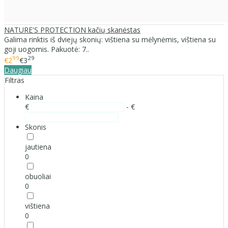
NATURE'S PROTECTION kačių skanėstas
Galima rinktis iš dviejų skonių: vištiena su mėlynėmis, vištiena su
goji uogomis. Pakuotė: 7..
99
29
€2
€3
Daugiau
Filtras
Kaina
€
- €
Skonis
jautiena
0
obuoliai
0
vištiena
0