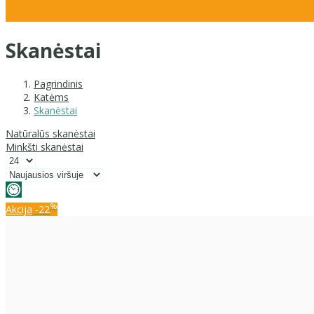
Skanėstai
Pagrindinis
Katėms
Skanėstai
Natūralūs skanėstai
Minkšti skanėstai
%
Akcija
-22