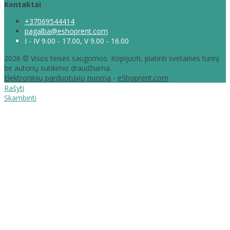
Kontaktai
+37069544414
pagalba@eshoprent.com
I - IV 9.00 - 17.00, V 9.00 - 16.00
2026 © Visos teisės saugomos. Kopijuoti, platinti svetainės turinį
be autorių sutikimo draudžiama.
Elektroninių parduotuvių nuoma
-
eShoprent.com
Rašyti
Skambinti