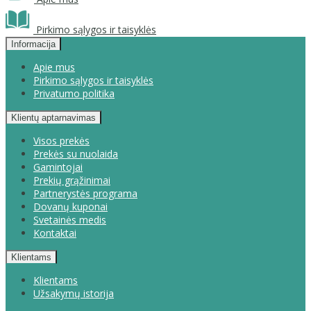
Pirkimo sąlygos ir taisyklės
Informacija
Apie mus
Pirkimo sąlygos ir taisyklės
Privatumo politika
Klientų aptarnavimas
Visos prekės
Prekės su nuolaida
Gamintojai
Prekių grąžinimai
Partnerystės programa
Dovanų kuponai
Svetainės medis
Kontaktai
Klientams
Klientams
Užsakymų istorija