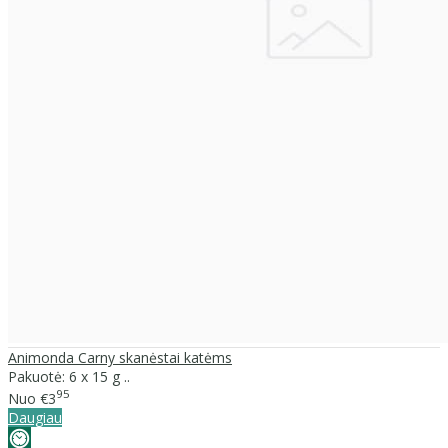
Animonda Carny skanėstai katėms
Pakuotė: 6 x 15 g ..
95
Nuo
€3
Daugiau