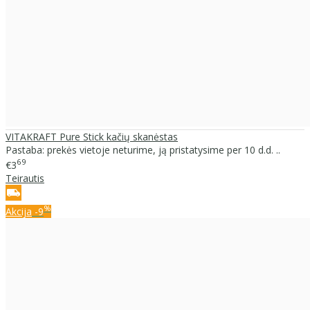
VITAKRAFT Pure Stick kačių skanėstas
Pastaba: prekės vietoje neturime, ją pristatysime per 10 d.d. ..
69
€3
Teirautis
%
Akcija
-9