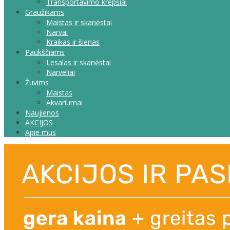
Transportavimo krepšiai
Graužikams
Maistas ir skanėstai
Narvai
Kraikas ir šienas
Paukščiams
Lesalas ir skanėstai
Narveliai
Žuvims
Maistas
Akvariumai
Naujienos
AKCIJOS
Apie mus