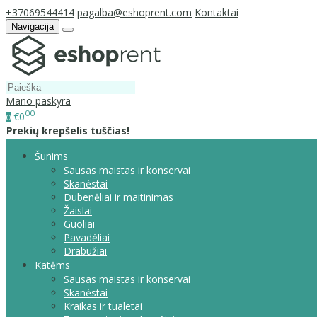
+37069544414
pagalba@eshoprent.com
Kontaktai
Navigacija
Mano paskyra
00
€0
0
Prekių krepšelis tuščias!
Šunims
Sausas maistas ir konservai
Skanėstai
Dubenėliai ir maitinimas
Žaislai
Guoliai
Pavadėliai
Drabužiai
Katėms
Sausas maistas ir konservai
Skanėstai
Kraikas ir tualetai