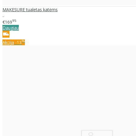
MAKESURE tualetas katėms
..
95
€169
Daugiau
%
Akcija
-13