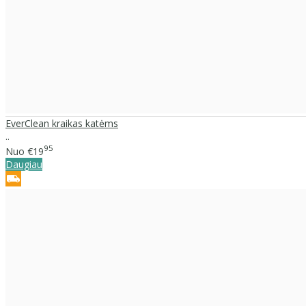
EverClean kraikas katėms
..
95
Nuo
€19
Daugiau