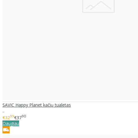
SAVIC Happy Planet kačių tualetas
..
99
90
€32
€37
Daugiau