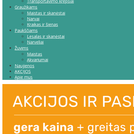
Transportavimo krepšiai
Graužikams
Maistas ir skanėstai
Narvai
Kraikas ir šienas
Paukščiams
Lesalas ir skanėstai
Narveliai
Žuvims
Maistas
Akvariumai
Naujienos
AKCIJOS
Apie mus