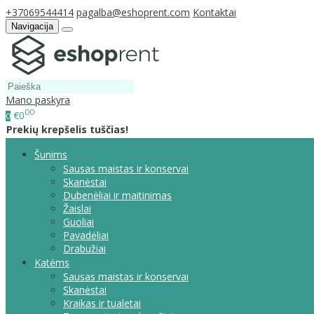
+37069544414
pagalba@eshoprent.com
Kontaktai
Navigacija
Mano paskyra
00
€0
0
Prekių krepšelis tuščias!
Šunims
Sausas maistas ir konservai
Skanėstai
Dubenėliai ir maitinimas
Žaislai
Guoliai
Pavadėliai
Drabužiai
Katėms
Sausas maistas ir konservai
Skanėstai
Kraikas ir tualetai