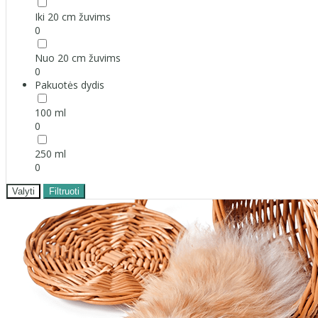
Iki 20 cm žuvims
0
Nuo 20 cm žuvims
0
Pakuotės dydis
100 ml
0
250 ml
0
Valyti
Filtruoti