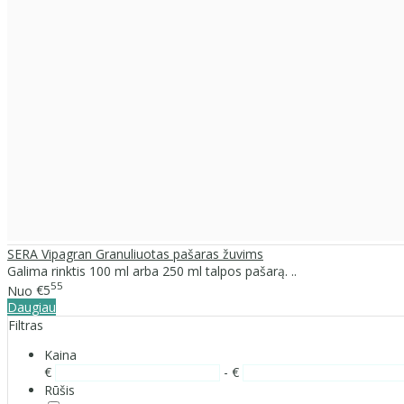
SERA Vipagran Granuliuotas pašaras žuvims
Galima rinktis 100 ml arba 250 ml talpos pašarą. ..
55
Nuo
€5
Daugiau
Filtras
Kaina
€
- €
Rūšis