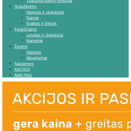
Transportavimo krepšiai
Graužikams
Maistas ir skanėstai
Narvai
Kraikas ir šienas
Paukščiams
Lesalas ir skanėstai
Narveliai
Žuvims
Maistas
Akvariumai
Naujienos
AKCIJOS
Apie mus