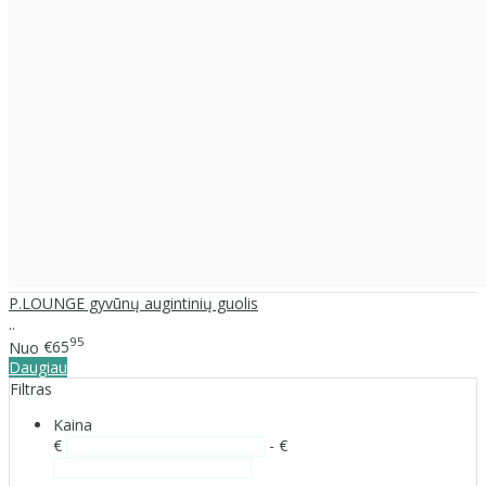
P.LOUNGE gyvūnų augintinių guolis
..
95
Nuo
€65
Daugiau
Filtras
Kaina
€
- €