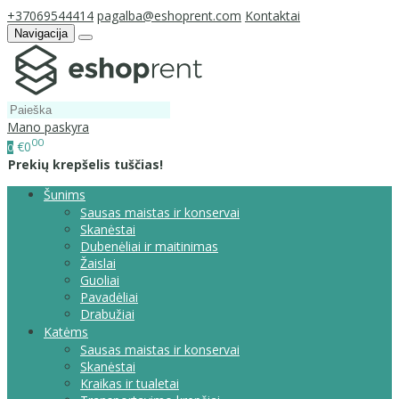
+37069544414
pagalba@eshoprent.com
Kontaktai
Navigacija
Mano paskyra
00
€0
0
Prekių krepšelis tuščias!
Šunims
Sausas maistas ir konservai
Skanėstai
Dubenėliai ir maitinimas
Žaislai
Guoliai
Pavadėliai
Drabužiai
Katėms
Sausas maistas ir konservai
Skanėstai
Kraikas ir tualetai