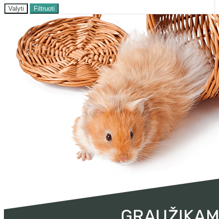
Valyti
Filtruoti