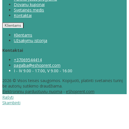
Dovanų kuponai
Svetainės medis
Kontaktai
Klientams
Klientams
Užsakymų istorija
Kontaktai
+37069544414
pagalba@eshoprent.com
I - IV 9.00 - 17.00, V 9.00 - 16.00
2026 © Visos teisės saugomos. Kopijuoti, platinti svetainės turinį
be autorių sutikimo draudžiama.
Elektroninių parduotuvių nuoma
-
eShoprent.com
Rašyti
Skambinti