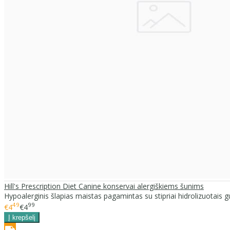
Hill's Prescription Diet Canine konservai alergiškiems šunims
Hypoalerginis šlapias maistas pagamintas su stipriai hidrolizuotais g
49
99
€4
€4