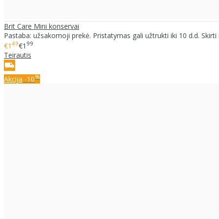
Brit Care Mini konservai
Pastaba: užsakomoji prekė. Pristatymas gali užtrukti iki 10 d.d. Skirti
49
99
€1
€1
Teirautis
%
Akcija
-10