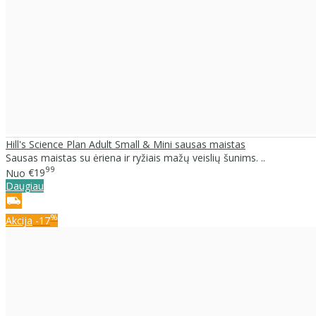
Hill's Science Plan Adult Small & Mini sausas maistas
Sausas maistas su ėriena ir ryžiais mažų veislių šunims. ..
99
Nuo
€19
Daugiau
%
Akcija
-17