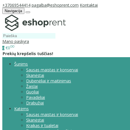
+37069544414
pagalba@eshoprent.com
Kontaktai
Navigacija
Mano paskyra
00
€0
0
Prekių krepšelis tuščias!
Šunims
Sausas maistas ir konservai
Skanėstai
Dubenėliai ir maitinimas
Žaislai
Guoliai
Pavadėliai
Drabužiai
Katėms
Sausas maistas ir konservai
Skanėstai
Kraikas ir tualetai