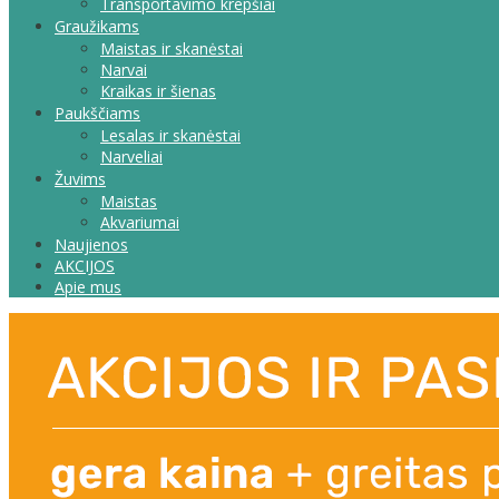
Transportavimo krepšiai
Graužikams
Maistas ir skanėstai
Narvai
Kraikas ir šienas
Paukščiams
Lesalas ir skanėstai
Narveliai
Žuvims
Maistas
Akvariumai
Naujienos
AKCIJOS
Apie mus