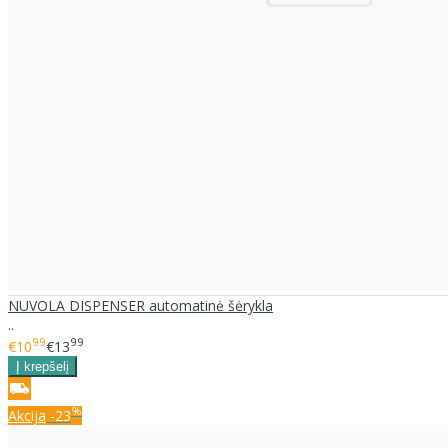
NUVOLA DISPENSER automatinė šėrykla
..
99
99
€10
€13
%
Akcija
-23