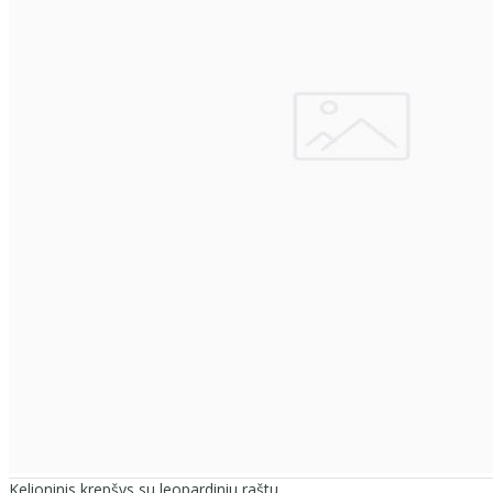
Kelioninis krepšys su leopardiniu raštu