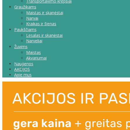
Transportavimo krepšiai
Graužikams
Maistas ir skanėstai
Narvai
Kraikas ir šienas
Paukščiams
Lesalas ir skanėstai
Narveliai
Žuvims
Maistas
Akvariumai
Naujienos
AKCIJOS
Apie mus