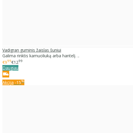
Vadigran guminis žaislas šuniui
Galima rinktis kamuoliuką arba hantelį. ..
99
99
€9
€12
Daugiau
%
Akcija
-15