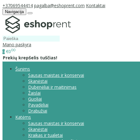
+37069544414
pagalba@eshoprent.com
Kontaktai
Navigacija
Mano paskyra
00
€0
0
Prekių krepšelis tuščias!
Šunims
Sausas maistas ir konservai
Skanėstai
Dubenėliai ir maitinimas
Žaislai
Guoliai
Pavadėliai
Drabužiai
Katėms
Sausas maistas ir konservai
Skanėstai
Kraikas ir tualetai