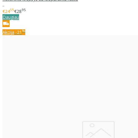
..
55
95
€24
€28
Daugiau
%
Akcija
-21