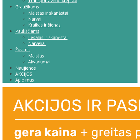
Transportavimo krepšiai
Graužikams
Maistas ir skanėstai
Narvai
Kraikas ir šienas
Paukščiams
Lesalas ir skanėstai
Narveliai
Žuvims
Maistas
Akvariumai
Naujienos
AKCIJOS
Apie mus