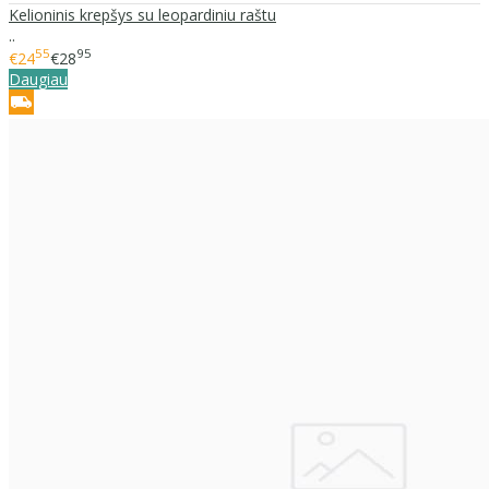
Kelioninis krepšys su leopardiniu raštu
..
55
95
€24
€28
Daugiau