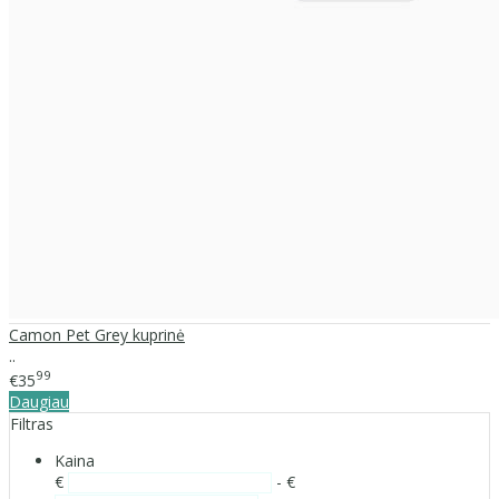
Camon Pet Grey kuprinė
..
99
€35
Daugiau
Filtras
Kaina
€
- €