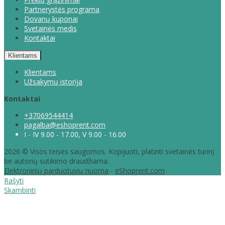
Partnerystės programa
Dovanų kuponai
Svetainės medis
Kontaktai
Klientams
Klientams
Užsakymų istorija
Kontaktai
+37069544414
pagalba@eshoprent.com
I - IV 9.00 - 17.00, V 9.00 - 16.00
2026 © Visos teisės saugomos. Kopijuoti, platinti svetainės turinį
be autorių sutikimo draudžiama.
Elektroninių parduotuvių nuoma
-
eShoprent.com
Rašyti
Skambinti