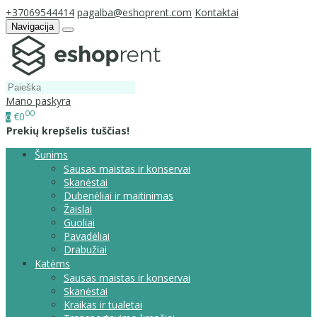
+37069544414
pagalba@eshoprent.com
Kontaktai
Navigacija
Mano paskyra
00
€0
0
Prekių krepšelis tuščias!
Šunims
Sausas maistas ir konservai
Skanėstai
Dubenėliai ir maitinimas
Žaislai
Guoliai
Pavadėliai
Drabužiai
Katėms
Sausas maistas ir konservai
Skanėstai
Kraikas ir tualetai