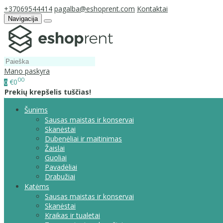
+37069544414
pagalba@eshoprent.com
Kontaktai
Navigacija
Mano paskyra
00
€0
0
Prekių krepšelis tuščias!
Šunims
Sausas maistas ir konservai
Skanėstai
Dubenėliai ir maitinimas
Žaislai
Guoliai
Pavadėliai
Drabužiai
Katėms
Sausas maistas ir konservai
Skanėstai
Kraikas ir tualetai