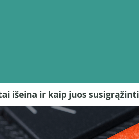
ai išeina ir kaip juos susigrąžinti