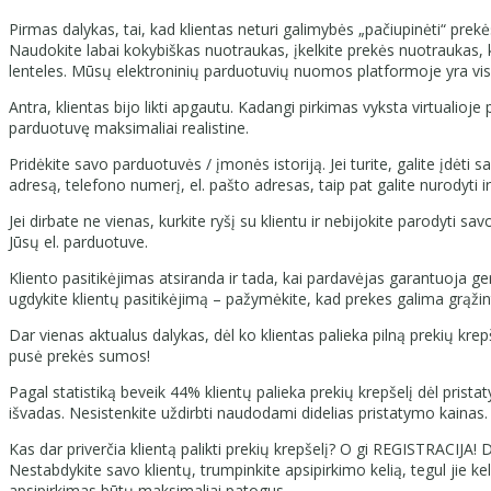
Pirmas dalykas, tai, kad klientas neturi galimybės „pačiupinėti“ prekės
Naudokite labai kokybiškas nuotraukas, įkelkite prekės nuotraukas, ku
lenteles. Mūsų elektroninių parduotuvių nuomos platformoje yra visa
Antra, klientas bijo likti apgautu. Kadangi pirkimas vyksta virtualio
parduotuvę maksimaliai realistine.
Pridėkite savo parduotuvės / įmonės istoriją. Jei turite, galite įdė
adresą, telefono numerį, el. pašto adresas, taip pat galite nurodyti i
Jei dirbate ne vienas, kurkite ryšį su klientu ir nebijokite parodyti s
Jūsų el. parduotuve.
Kliento pasitikėjimas atsiranda ir tada, kai pardavėjas garantuoja ger
ugdykite klientų pasitikėjimą – pažymėkite, kad prekes galima grąžint
Dar vienas aktualus dalykas, dėl ko klientas palieka pilną prekių krep
pusė prekės sumos!
Pagal statistiką beveik 44% klientų palieka prekių krepšelį dėl prista
išvadas. Nesistenkite uždirbti naudodami didelias pristatymo kainas.
Kas dar priverčia klientą palikti prekių krepšelį? O gi REGISTRACIJA! D
Nestabdykite savo klientų, trumpinkite apsipirkimo kelią, tegul jie ke
apsipirkimas būtų maksimaliai patogus.