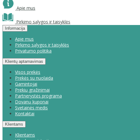
Apie mus
Pirkimo sąlygos ir taisyklės
Informacija
Apie mus
Pirkimo sąlygos ir taisyklės
Privatumo politika
Klientų aptarnavimas
Visos prekės
Prekės su nuolaida
Gamintojai
Prekių grąžinimai
Partnerystės programa
Dovanų kuponai
Svetainės medis
Kontaktai
Klientams
Klientams