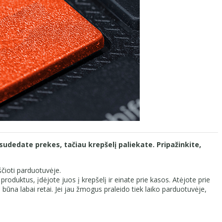
 sudedate prekes, tačiau krepšelį paliekate. Pripažinkite,
ščioti parduotuvėje.
roduktus, įdėjote juos į krepšelį ir einate prie kasos. Atėjote prie
 būna labai retai. Jei jau žmogus praleido tiek laiko parduotuvėje,