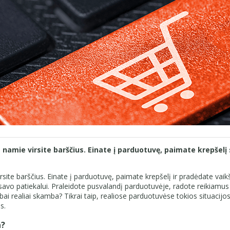
s namie virsite barščius. Einate į parduotuvę, paimate krepšelį
virsite barščius. Einate į parduotuvę, paimate krepšelį ir pradėdate vaik
savo patiekalui. Praleidote pusvalandį parduotuvėje, radote reikiamus p
bai realiai skamba? Tikrai taip, realiose parduotuvėse tokios situacijos
s.
a?