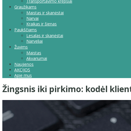
Transportavimo krepšiai
Graužikams
Maistas ir skanėstai
Narvai
Kraikas ir šienas
Paukščiams
Lesalas ir skanėstai
Narveliai
Žuvims
Maistas
Akvariumai
Naujienos
AKCIJOS
Apie mus
Žingsnis iki pirkimo: kodėl klient