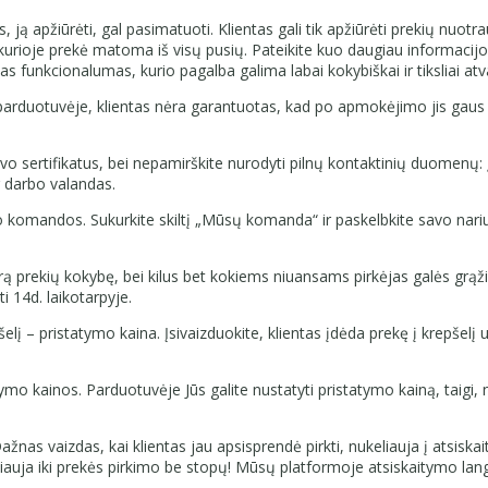
, ją apžiūrėti, gal pasimatuoti. Klientas gali tik apžiūrėti prekių nuot
rioje prekė matoma iš visų pusių. Pateikite kuo daugiau informacijos a
s funkcionalumas, kurio pagalba galima labai kokybiškai ir tiksliai a
je parduotuvėje, klientas nėra garantuotas, kad po apmokėjimo jis gaus 
ti savo sertifikatus, bei nepamirškite nurodyti pilnų kontaktinių duom
r darbo valandas.
avo komandos. Sukurkite skiltį „Mūsų komanda“ ir paskelbkite savo narius
ą prekių kokybę, bei kilus bet kokiems niuansams pirkėjas galės grąžint
i 14d. laikotarpyje.
šelį – pristatymo kaina. Įsivaizduokite, klientas įdėda prekę į krepšel
tymo kainos. Parduotuvėje Jūs galite nustatyti pristatymo kainą, taigi, 
ažnas vaizdas, kai klientas jau apsisprendė pirkti, nukeliauja į atsiska
liauja iki prekės pirkimo be stopų! Mūsų platformoje atsiskaitymo langa