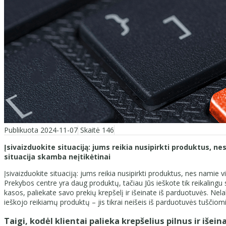
Publikuota 2024-11-07
Skaitė 146
Įsivaizduokite situaciją: jums reikia nusipirkti produktus, ne
situacija skamba neįtikėtinai
Įsivaizduokite situaciją: jums reikia nusipirkti produktus, nes namie 
Prekybos centre yra daug produktų, tačiau Jūs ieškote tik reikalingu 
kasos, paliekate savo prekių krepšelį ir išeinate iš parduotuvės. Nela
ieškojo reikiamų produktų – jis tikrai neišeis iš parduotuvės tuščiomi
Taigi, kodėl klientai palieka krepšelius pilnus ir išein