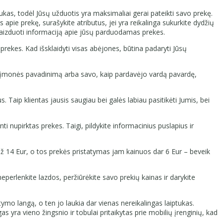
raukas, todėl Jūsų užduotis yra maksimaliai gerai pateikti savo prekę.
pie prekę, surašykite atributus, jei yra reikalinga sukurkite dydžių
tvaizduoti informaciją apie jūsų parduodamas prekes.
prekes. Kad išsklaidyti visas abėjones, būtina padaryti Jūsų
enų: įmonės pavadinimą arba savo, kaip pardavėjo vardą pavardę,
. Taip klientas jausis saugiau bei galės labiau pasitikėti Jumis, bei
i nupirktas prekes. Taigi, pildykite informacinius puslapius ir
į už 14 Eur, o tos prekės pristatymas jam kainuos dar 6 Eur – beveik
neperlenkite lazdos, peržiūrėkite savo prekių kainas ir darykite
itymo langą, o ten jo laukia dar vienas nereikalingas laiptukas.
s yra vieno žingsnio ir tobulai pritaikytas prie mobilių įrenginių, kad