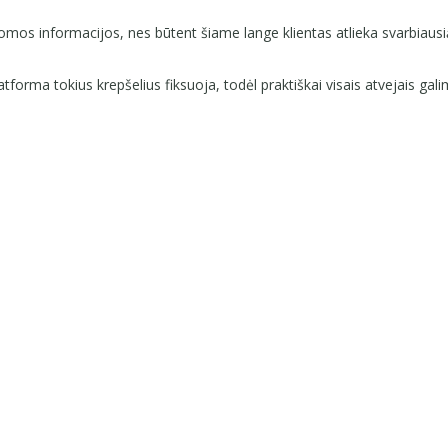
domos informacijos, nes būtent šiame lange klientas atlieka svarbiausią
tforma tokius krepšelius fiksuoja, todėl praktiškai visais atvejais galim