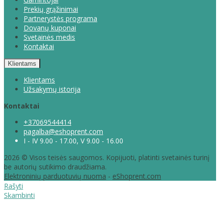
Prekių grąžinimai
Partnerystės programa
Dovanų kuponai
Svetainės medis
Kontaktai
Klientams
Klientams
Užsakymų istorija
Kontaktai
+37069544414
pagalba@eshoprent.com
I - IV 9.00 - 17.00, V 9.00 - 16.00
2026 © Visos teisės saugomos. Kopijuoti, platinti svetainės turinį
be autorių sutikimo draudžiama.
Elektroninių parduotuvių nuoma
-
eShoprent.com
Rašyti
Skambinti