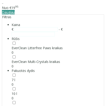
..
95
Nuo
€19
Daugiau
Filtras
Kaina
€
- €
Rūšis
EverClean Litterfree Paws kraikas
0
EverClean Multi-Crystals kraikas
0
Pakuotės dydis
7 l
0
10 l
0