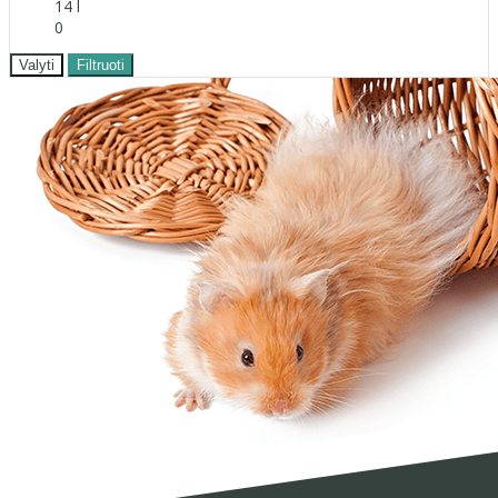
14 l
0
Valyti
Filtruoti