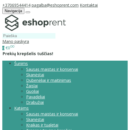
+37069544414
pagalba@eshoprent.com
Kontaktai
Navigacija
Mano paskyra
00
€0
0
Prekių krepšelis tuščias!
Šunims
Sausas maistas ir konservai
Skanėstai
Dubenėliai ir maitinimas
Žaislai
Guoliai
Pavadėliai
Drabužiai
Katėms
Sausas maistas ir konservai
Skanėstai
Kraikas ir tualetai