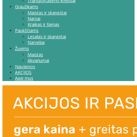
Transportavimo krepšiai
Graužikams
Maistas ir skanėstai
Narvai
Kraikas ir šienas
Paukščiams
Lesalas ir skanėstai
Narveliai
Žuvims
Maistas
Akvariumai
Naujienos
AKCIJOS
Apie mus