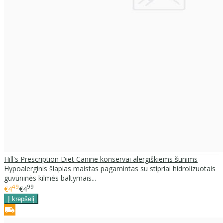
Hill's Prescription Diet Canine konservai alergiškiems šunims
Hypoalerginis šlapias maistas pagamintas su stipriai hidrolizuotais
guvūninės kilmės baltymais...
49
99
€4
€4