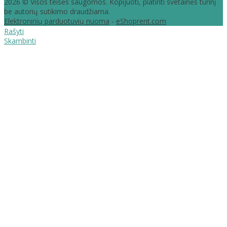
2026 © Visos teisės saugomos. Kopijuoti, platinti svetainės turinį
be autorių sutikimo draudžiama.
Elektroninių parduotuvių nuoma
-
eShoprent.com
Rašyti
Skambinti