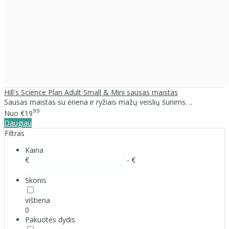
Hill's Science Plan Adult Small & Mini sausas maistas
Sausas maistas su ėriena ir ryžiais mažų veislių šunims. ..
99
Nuo
€19
Daugiau
Filtras
Kaina
€
- €
Skonis
vištiena
0
Pakuotės dydis