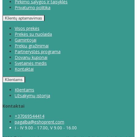
Pirkimo sąlygos ir taisyklės
Privatumo politika
Klientų aptarnavimas
Visos prekės
Prekės su nuolaida
Gamintojai
Prekių grąžinimai
Partnerystės programa
Dovanų kuponai
Svetainės medis
Kontaktai
Klientams
Klientams
Užsakymų istorija
Kontaktai
+37069544414
pagalba@eshoprent.com
I - IV 9.00 - 17.00, V 9.00 - 16.00