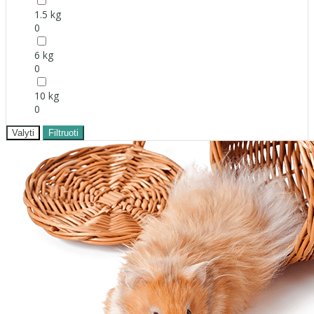
1.5 kg
0
6 kg
0
10 kg
0
Valyti
Filtruoti