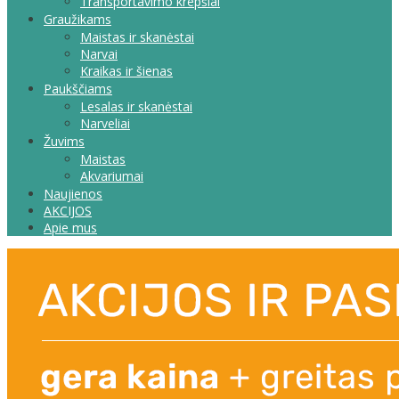
Transportavimo krepšiai
Graužikams
Maistas ir skanėstai
Narvai
Kraikas ir šienas
Paukščiams
Lesalas ir skanėstai
Narveliai
Žuvims
Maistas
Akvariumai
Naujienos
AKCIJOS
Apie mus