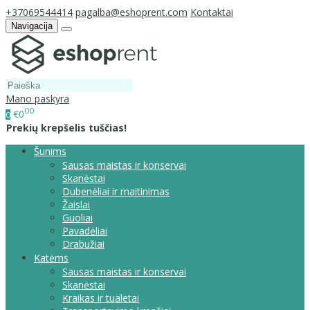
+37069544414
pagalba@eshoprent.com
Kontaktai
Navigacija
Mano paskyra
00
€0
0
Prekių krepšelis tuščias!
Šunims
Sausas maistas ir konservai
Skanėstai
Dubenėliai ir maitinimas
Žaislai
Guoliai
Pavadėliai
Drabužiai
Katėms
Sausas maistas ir konservai
Skanėstai
Kraikas ir tualetai