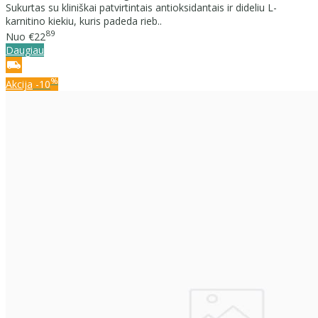
Sukurtas su kliniškai patvirtintais antioksidantais ir dideliu L-
karnitino kiekiu, kuris padeda rieb..
89
Nuo
€22
Daugiau
%
Akcija
-10