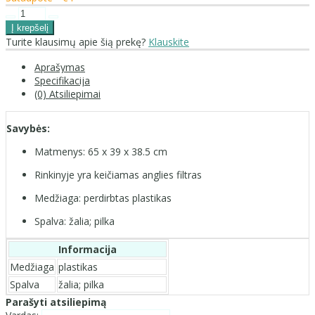
Turite klausimų apie šią prekę?
Klauskite
Aprašymas
Specifikacija
(0) Atsiliepimai
Savybės:
Matmenys: 65 x 39 x 38.5 cm
Rinkinyje yra keičiamas anglies filtras
Medžiaga: perdirbtas plastikas
Spalva: žalia; pilka
Informacija
Medžiaga
plastikas
Spalva
žalia; pilka
Parašyti atsiliepimą