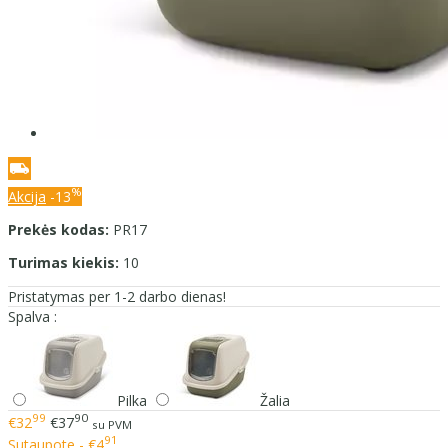
%
Akcija
-13
Prekės kodas:
PR17
Turimas kiekis:
10
Pristatymas per 1-2 darbo dienas!
Spalva :
Pilka
Žalia
99
90
€32
€37
su PVM
91
Sutaupote - €4