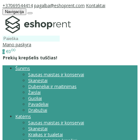
+37069544414
pagalba@eshoprent.com
Kontaktai
Navigacija
Mano paskyra
00
€0
0
Prekių krepšelis tuščias!
Šunims
Sausas maistas ir konservai
Skanėstai
Dubenėliai ir maitinimas
Žaislai
Guoliai
Pavadėliai
Drabužiai
Katėms
Sausas maistas ir konservai
Skanėstai
Kraikas ir tualetai