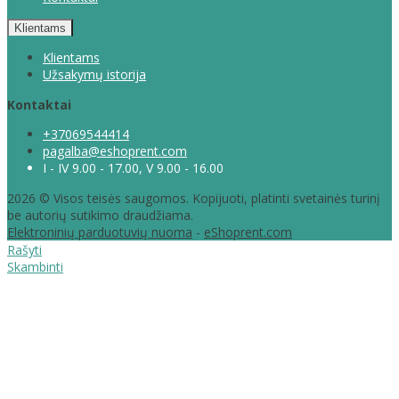
Klientams
Klientams
Užsakymų istorija
Kontaktai
+37069544414
pagalba@eshoprent.com
I - IV 9.00 - 17.00, V 9.00 - 16.00
2026 © Visos teisės saugomos. Kopijuoti, platinti svetainės turinį
be autorių sutikimo draudžiama.
Elektroninių parduotuvių nuoma
-
eShoprent.com
Rašyti
Skambinti