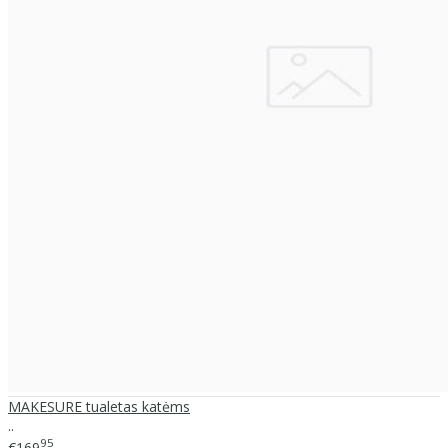
MAKESURE tualetas katėms
..
95
€169