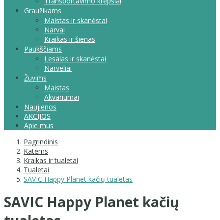
Transportavimo krepšiai
Graužikams
Maistas ir skanėstai
Narvai
Kraikas ir šienas
Paukščiams
Lesalas ir skanėstai
Narveliai
Žuvims
Maistas
Akvariumai
Naujienos
AKCIJOS
Apie mus
Pagrindinis
Katėms
Kraikas ir tualetai
Tualetai
SAVIC Happy Planet kačių tualetas
SAVIC Happy Planet kačių