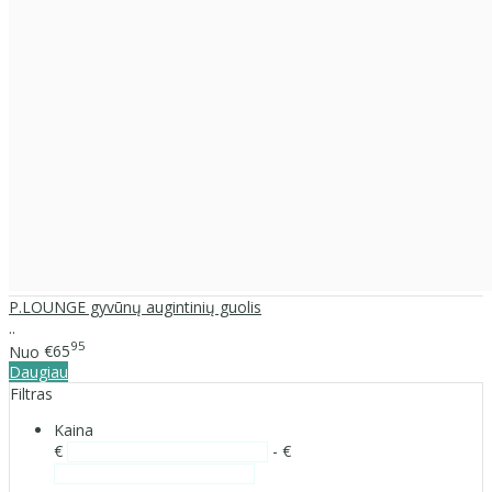
P.LOUNGE gyvūnų augintinių guolis
..
95
Nuo
€65
Daugiau
Filtras
Kaina
€
- €