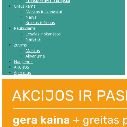
Transportavimo krepšiai
Graužikams
Maistas ir skanėstai
Narvai
Kraikas ir šienas
Paukščiams
Lesalas ir skanėstai
Narveliai
Žuvims
Maistas
Akvariumai
Naujienos
AKCIJOS
Apie mus