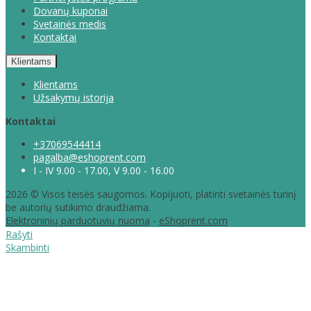
Dovanų kuponai
Svetainės medis
Kontaktai
Klientams
Klientams
Užsakymų istorija
Kontaktai
+37069544414
pagalba@eshoprent.com
I - IV 9.00 - 17.00, V 9.00 - 16.00
2026 © Visos teisės saugomos. Kopijuoti, platinti svetainės turinį
be autorių sutikimo draudžiama.
Elektroninių parduotuvių nuoma
-
eShoprent.com
Rašyti
Skambinti