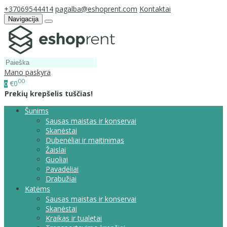
+37069544414
pagalba@eshoprent.com
Kontaktai
Navigacija
Mano paskyra
00
€0
0
Prekių krepšelis tuščias!
Šunims
Sausas maistas ir konservai
Skanėstai
Dubenėliai ir maitinimas
Žaislai
Guoliai
Pavadėliai
Drabužiai
Katėms
Sausas maistas ir konservai
Skanėstai
Kraikas ir tualetai