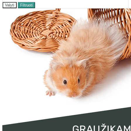
Valyti
Filtruoti