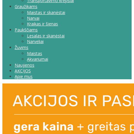
Transportavimo krepšiai
Graužikams
Maistas ir skanėstai
Narvai
Kraikas ir šienas
Paukščiams
Lesalas ir skanėstai
Narveliai
Žuvims
Maistas
Akvariumai
Naujienos
AKCIJOS
Apie mus