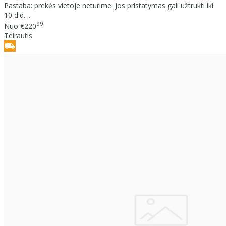
Pastaba: prekės vietoje neturime. Jos pristatymas gali užtrukti iki
10 d.d. ..
99
Nuo
€220
Teirautis