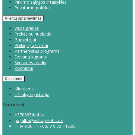
Pirkimo sąlygos ir taisyklės
Privatumo politika
Klientų aptarnavimas
Visos prekės
Prekės su nuolaida
Gamintojai
Prekių grąžinimai
Partnerystės programa
Dovanų kuponai
Svetainės medis
Kontaktai
Klientams
Klientams
Užsakymų istorija
Kontaktai
+37069544414
pagalba@eshoprent.com
I - IV 9.00 - 17.00, V 9.00 - 16.00