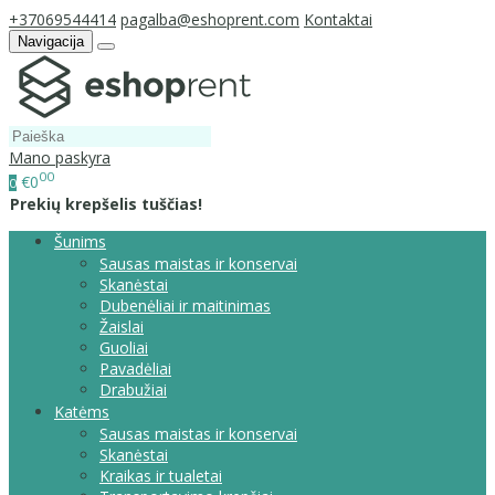
+37069544414
pagalba@eshoprent.com
Kontaktai
Navigacija
Mano paskyra
00
€0
0
Prekių krepšelis tuščias!
Šunims
Sausas maistas ir konservai
Skanėstai
Dubenėliai ir maitinimas
Žaislai
Guoliai
Pavadėliai
Drabužiai
Katėms
Sausas maistas ir konservai
Skanėstai
Kraikas ir tualetai