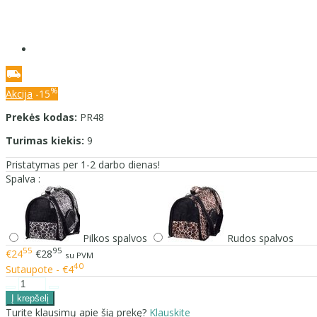
%
Akcija
-15
Prekės kodas:
PR48
Turimas kiekis:
9
Pristatymas per 1-2 darbo dienas!
Spalva :
Pilkos spalvos
Rudos spalvos
55
95
€24
€28
su PVM
40
Sutaupote - €4
Turite klausimų apie šią prekę?
Klauskite