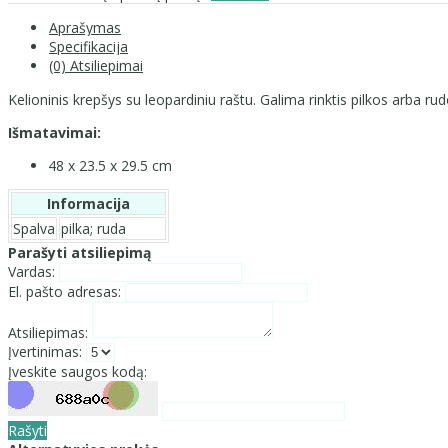
Aprašymas
Specifikacija
(0) Atsiliepimai
Kelioninis krepšys su leopardiniu raštu. Galima rinktis pilkos arba ru
Išmatavimai:
48 x 23.5 x 29.5 cm
Informacija
Spalva
pilka; ruda
Parašyti atsiliepimą
Vardas:
El. pašto adresas:
Atsiliepimas:
Įvertinimas:
Įveskite saugos kodą:
Rašyti