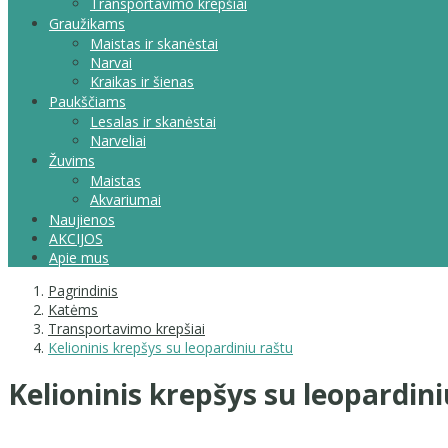
Transportavimo krepšiai
Graužikams
Maistas ir skanėstai
Narvai
Kraikas ir šienas
Paukščiams
Lesalas ir skanėstai
Narveliai
Žuvims
Maistas
Akvariumai
Naujienos
AKCIJOS
Apie mus
Pagrindinis
Katėms
Transportavimo krepšiai
Kelioninis krepšys su leopardiniu raštu
Kelioninis krepšys su leopardini