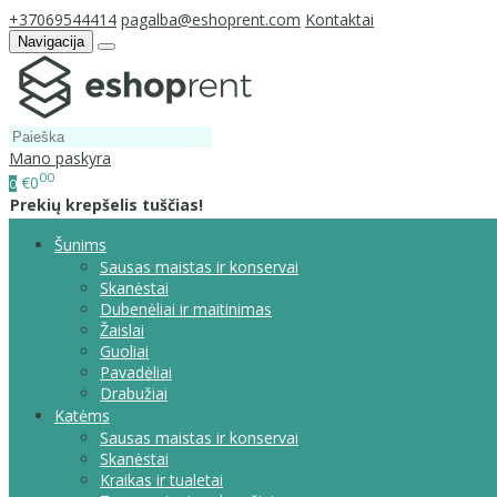
+37069544414
pagalba@eshoprent.com
Kontaktai
Navigacija
Mano paskyra
00
€0
0
Prekių krepšelis tuščias!
Šunims
Sausas maistas ir konservai
Skanėstai
Dubenėliai ir maitinimas
Žaislai
Guoliai
Pavadėliai
Drabužiai
Katėms
Sausas maistas ir konservai
Skanėstai
Kraikas ir tualetai