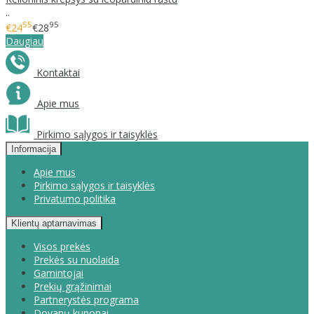
..
55
95
€24
€28
Daugiau
Kontaktai
Apie mus
Pirkimo sąlygos ir taisyklės
Informacija
Apie mus
Pirkimo sąlygos ir taisyklės
Privatumo politika
Klientų aptarnavimas
Visos prekės
Prekės su nuolaida
Gamintojai
Prekių grąžinimai
Partnerystės programa
Dovanų kuponai