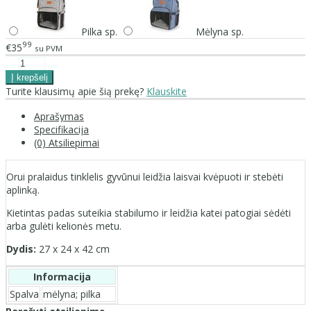
Pilka sp.
Mėlyna sp.
99
€35
su PVM
Turite klausimų apie šią prekę?
Klauskite
Aprašymas
Specifikacija
(0) Atsiliepimai
Orui pralaidus tinklelis gyvūnui leidžia laisvai kvėpuoti ir stebėti
aplinką.
Kietintas padas suteikia stabilumo ir leidžia katei patogiai sėdėti
arba gulėti kelionės metu.
Dydis:
27 x 24 x 42 cm
Informacija
Spalva
mėlyna; pilka