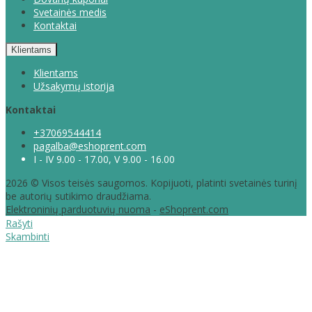
Svetainės medis
Kontaktai
Klientams
Klientams
Užsakymų istorija
Kontaktai
+37069544414
pagalba@eshoprent.com
I - IV 9.00 - 17.00, V 9.00 - 16.00
2026 © Visos teisės saugomos. Kopijuoti, platinti svetainės turinį
be autorių sutikimo draudžiama.
Elektroninių parduotuvių nuoma
-
eShoprent.com
Rašyti
Skambinti