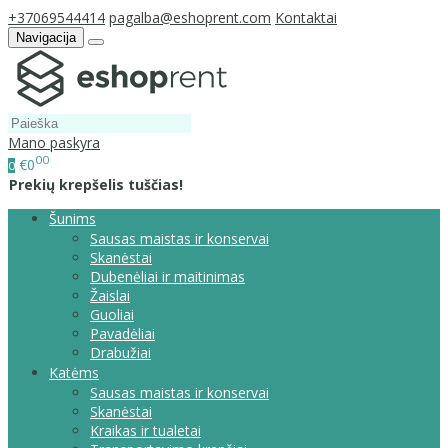
+37069544414
pagalba@eshoprent.com
Kontaktai
Navigacija
Mano paskyra
00
€0
0
Prekių krepšelis tuščias!
Šunims
Sausas maistas ir konservai
Skanėstai
Dubenėliai ir maitinimas
Žaislai
Guoliai
Pavadėliai
Drabužiai
Katėms
Sausas maistas ir konservai
Skanėstai
Kraikas ir tualetai