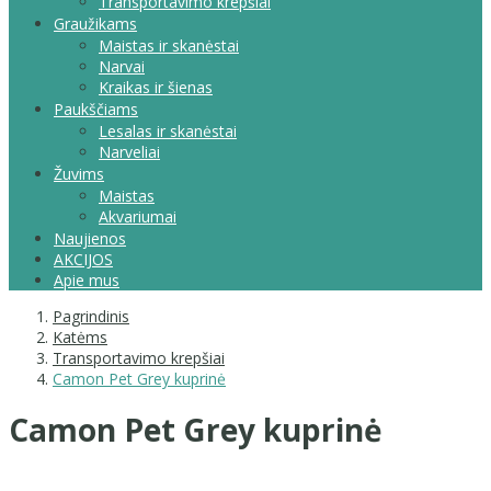
Transportavimo krepšiai
Graužikams
Maistas ir skanėstai
Narvai
Kraikas ir šienas
Paukščiams
Lesalas ir skanėstai
Narveliai
Žuvims
Maistas
Akvariumai
Naujienos
AKCIJOS
Apie mus
Pagrindinis
Katėms
Transportavimo krepšiai
Camon Pet Grey kuprinė
Camon Pet Grey kuprinė