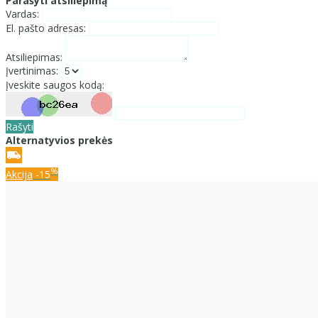
Parašyti atsiliepimą
Vardas:
El. pašto adresas:
Atsiliepimas:
Įvertinimas:
Įveskite saugos kodą:
Rašyti
Alternatyvios prekės
%
Akcija
-15