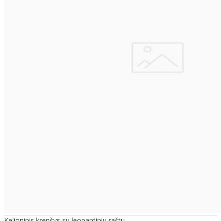
Kelioninis krepšys su leopardiniu raštu