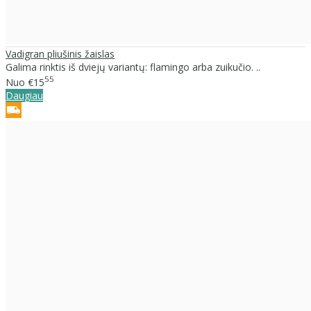
Vadigran pliušinis žaislas
Galima rinktis iš dviejų variantų: flamingo arba zuikučio. ..
55
Nuo
€15
Daugiau