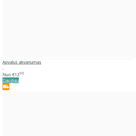
Apvalus akvariumas
..
50
Nuo
€12
Daugiau