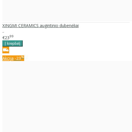
XINGMI CERAMICS augintinio dubenėliai
..
99
€23
%
Akcija
-23