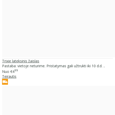
Trixie lateksinis žaislas
Pastaba: vietoje neturime. Pristatymas gali užtrukti iki 10 d.d. ..
99
Nuo
€4
Teirautis