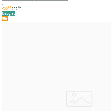
..
99
99
€22
€27
Daugiau