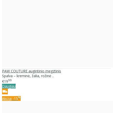
PAW COUTURE augintinio megztinis
Spalva – kreminė, žalia, rožinė ..
99
€19
Daugiau
%
Akcija
-15