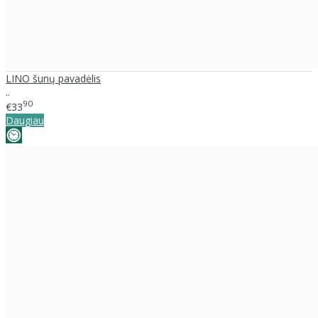
LINO šunų pavadėlis
..
90
€33
Daugiau