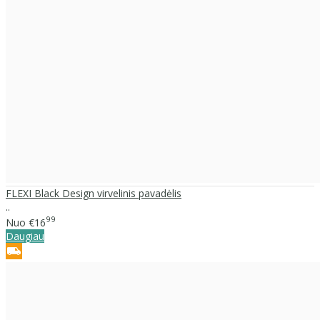
FLEXI Black Design virvelinis pavadėlis
..
99
Nuo
€16
Daugiau