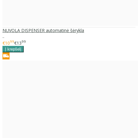
NUVOLA DISPENSER automatinė šėrykla
..
99
99
€10
€13