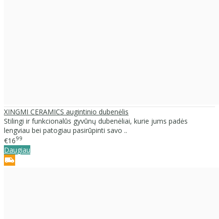
XINGMI CERAMICS augintinio dubenėlis
Stilingi ir funkcionalūs gyvūnų dubenėliai, kurie jums padės
lengviau bei patogiau pasirūpinti savo ..
99
€16
Daugiau