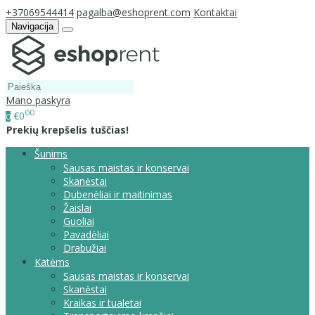
+37069544414
pagalba@eshoprent.com
Kontaktai
Navigacija
Mano paskyra
00
€0
0
Prekių krepšelis tuščias!
Šunims
Sausas maistas ir konservai
Skanėstai
Dubenėliai ir maitinimas
Žaislai
Guoliai
Pavadėliai
Drabužiai
Katėms
Sausas maistas ir konservai
Skanėstai
Kraikas ir tualetai