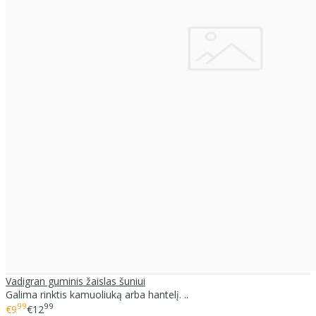
Vadigran guminis žaislas šuniui
Galima rinktis kamuoliuką arba hantelį. ..
99
99
€9
€12