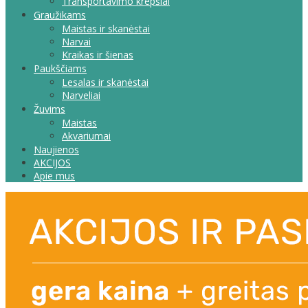
Transportavimo krepšiai
Graužikams
Maistas ir skanėstai
Narvai
Kraikas ir šienas
Paukščiams
Lesalas ir skanėstai
Narveliai
Žuvims
Maistas
Akvariumai
Naujienos
AKCIJOS
Apie mus