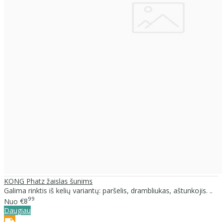
KONG Phatz žaislas šunims
Galima rinktis iš kelių variantų: paršelis, drambliukas, aštunkojis. ..
99
Nuo
€8
Daugiau