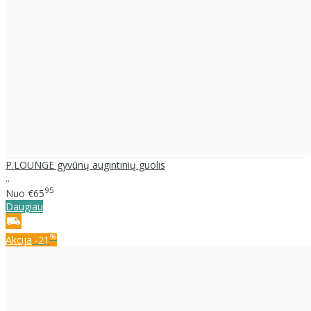
P.LOUNGE gyvūnų augintinių guolis
..
95
Nuo
€65
Daugiau
%
Akcija
-21