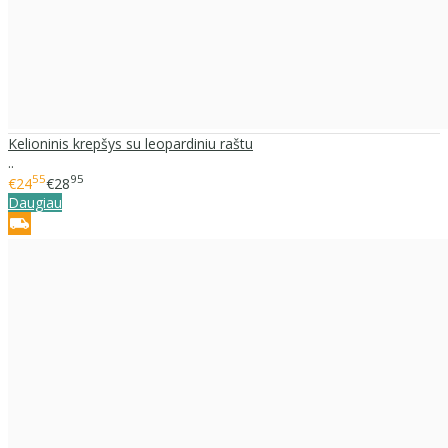
Kelioninis krepšys su leopardiniu raštu
..
55
95
€24
€28
Daugiau