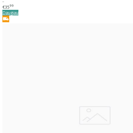
..
99
€35
Daugiau